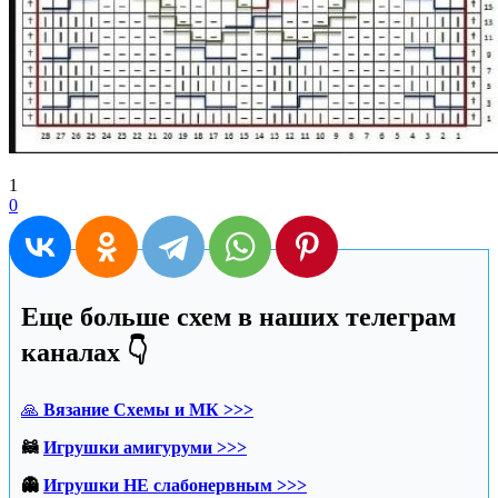
1
0
Еще больше схем в наших телеграм
каналах 👇
🙏
Вязание Схемы и МК >>>
🦝
Игрушки амигуруми >>>
👻
Игрушки НЕ слабонервным >>>