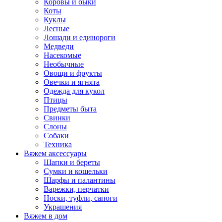
Коровы и быки
Коты
Куклы
Лесные
Лошади и единороги
Медведи
Насекомые
Необычные
Овощи и фрукты
Овечки и ягнята
Одежда для кукол
Птицы
Предметы быта
Свинки
Слоны
Собаки
Техника
Вяжем аксессуары
Шапки и береты
Сумки и кошельки
Шарфы и палантины
Варежки, перчатки
Носки, туфли, сапоги
Украшения
Вяжем в дом