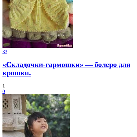
33
«Складочки-гармошки» — болеро для
крошки.
1
0