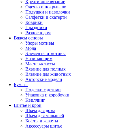
Креативное вязание
Одеяло и покрывало
Подушки и наволочки
Салфетки и скатерти
Коврики
Праздники
Разное в дом
Вяжем основы
Узоры мотивы
Мода
Элементы и мотивы
Начинающим
Мастер-классы
Вязание для полных
Вязание для животных
Авторские модели
Бумага
Поделки с детьми
Упаковка и коробочки
Квиллинг
Шитье и крой
Шьем для дома
Шьем для малышей
Кофты и жакеты
Аксессуары шитье