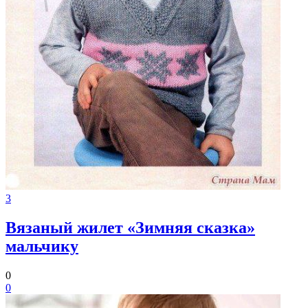
3
Вязаный жилет «Зимняя сказка»
мальчику
0
0