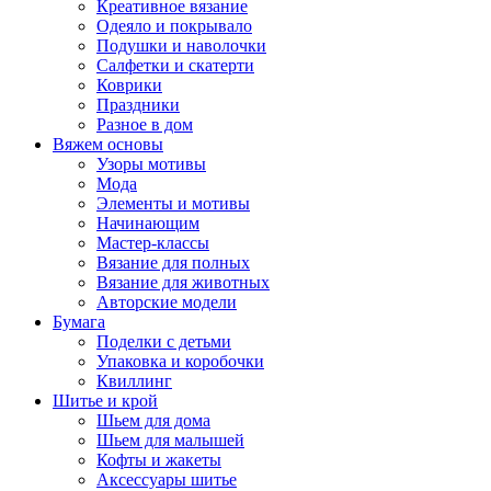
Креативное вязание
Одеяло и покрывало
Подушки и наволочки
Салфетки и скатерти
Коврики
Праздники
Разное в дом
Вяжем основы
Узоры мотивы
Мода
Элементы и мотивы
Начинающим
Мастер-классы
Вязание для полных
Вязание для животных
Авторские модели
Бумага
Поделки с детьми
Упаковка и коробочки
Квиллинг
Шитье и крой
Шьем для дома
Шьем для малышей
Кофты и жакеты
Аксессуары шитье