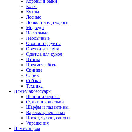
Коровы и быки
Коты
Куклы
Лесные
Лошади и единороги
Медведи
Насекомые
Необычные
Овощи и фрукты
Овечки и ягнята
Одежда для кукол
Птицы
Предметы быта
Свинки
Слоны
Собаки
Техника
Вяжем аксессуары
Шапки и береты
Сумки и кошельки
Шарфы и палантины
Варежки, перчатки
Носки, туфли, сапоги
Украшения
Вяжем в дом