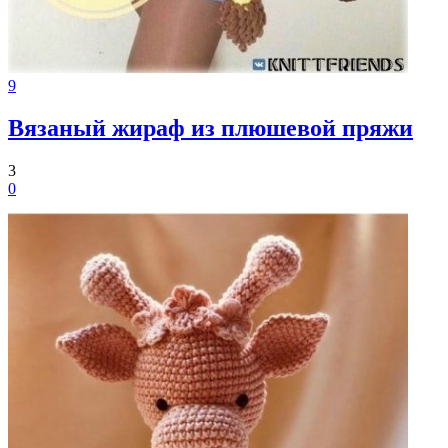
9
Вязаный жираф из плюшевой пряжи
3
0