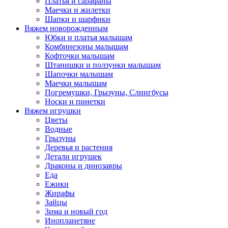
Платья и сарафаны
Маечки и жилетки
Шапки и шарфики
Вяжем новорожденным
Юбки и платья малышам
Комбинезоны малышам
Кофточки малышам
Штанишки и ползунки малышам
Шапочки малышам
Маечки малышам
Погремушки, Грызуны, Слингбусы
Носки и пинетки
Вяжем игрушки
Цветы
Водные
Грызуны
Деревья и растения
Детали игрушек
Драконы и динозавры
Еда
Ежики
Жирафы
Зайцы
Зима и новый год
Инопланетяне