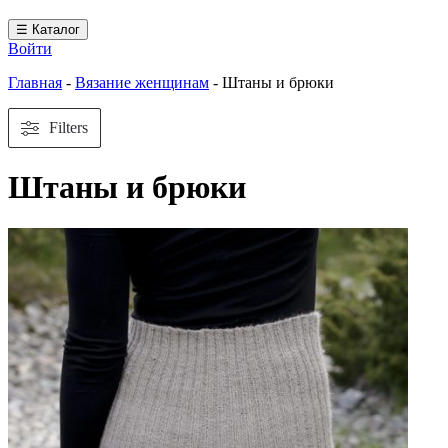
☰ Каталог
Войти
Главная
-
Вязание женщинам
-
Штаны и брюки
Filters
Штаны и брюки