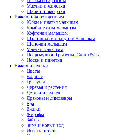
Платья и сарафаны
Маечки и жилетки
Шапки и шарфики
Вяжем новорожденным
Юбки и платья малышам
Комбинезоны малышам
Кофточки малышам
Штанишки и ползунки малышам
Шапочки малышам
Маечки малышам
Погремушки, Грызуны, Слингбусы
Носки и пинетки
Вяжем игрушки
Цветы
Водные
Грызуны
Деревья и растения
Детали игрушек
Драконы и динозавры
Еда
Ежики
Жирафы
Зайцы
Зима и новый год
Инопланетяне