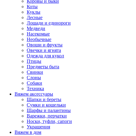
Коровы и быки
Коты
Куклы
Лесные
Лошади и единороги
Медведи
Насекомые
Необычные
Овощи и фрукты
Овечки и ягнята
Одежда для кукол
Птицы
Предметы быта
Свинки
Слоны
Собаки
Техника
Вяжем аксессуары
Шапки и береты
Сумки и кошельки
Шарфы и палантины
Варежки, перчатки
Носки, туфли, сапоги
Украшения
Вяжем в дом