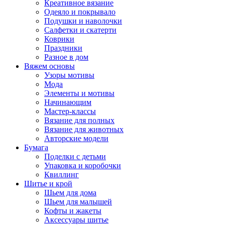
Креативное вязание
Одеяло и покрывало
Подушки и наволочки
Салфетки и скатерти
Коврики
Праздники
Разное в дом
Вяжем основы
Узоры мотивы
Мода
Элементы и мотивы
Начинающим
Мастер-классы
Вязание для полных
Вязание для животных
Авторские модели
Бумага
Поделки с детьми
Упаковка и коробочки
Квиллинг
Шитье и крой
Шьем для дома
Шьем для малышей
Кофты и жакеты
Аксессуары шитье