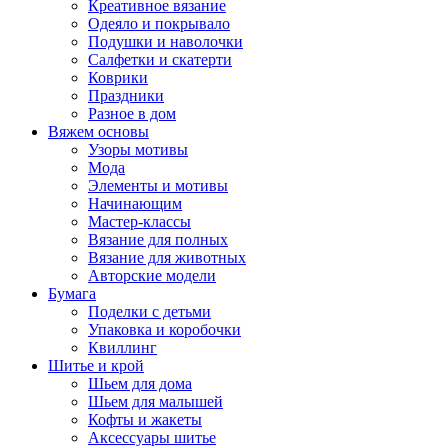
Креативное вязание
Одеяло и покрывало
Подушки и наволочки
Салфетки и скатерти
Коврики
Праздники
Разное в дом
Вяжем основы
Узоры мотивы
Мода
Элементы и мотивы
Начинающим
Мастер-классы
Вязание для полных
Вязание для животных
Авторские модели
Бумага
Поделки с детьми
Упаковка и коробочки
Квиллинг
Шитье и крой
Шьем для дома
Шьем для малышей
Кофты и жакеты
Аксессуары шитье