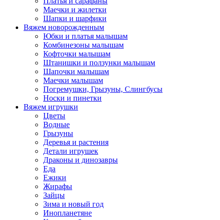
Платья и сарафаны
Маечки и жилетки
Шапки и шарфики
Вяжем новорожденным
Юбки и платья малышам
Комбинезоны малышам
Кофточки малышам
Штанишки и ползунки малышам
Шапочки малышам
Маечки малышам
Погремушки, Грызуны, Слингбусы
Носки и пинетки
Вяжем игрушки
Цветы
Водные
Грызуны
Деревья и растения
Детали игрушек
Драконы и динозавры
Еда
Ежики
Жирафы
Зайцы
Зима и новый год
Инопланетяне