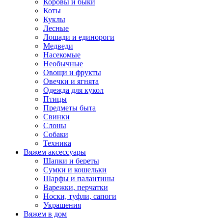
Коровы и быки
Коты
Куклы
Лесные
Лошади и единороги
Медведи
Насекомые
Необычные
Овощи и фрукты
Овечки и ягнята
Одежда для кукол
Птицы
Предметы быта
Свинки
Слоны
Собаки
Техника
Вяжем аксессуары
Шапки и береты
Сумки и кошельки
Шарфы и палантины
Варежки, перчатки
Носки, туфли, сапоги
Украшения
Вяжем в дом