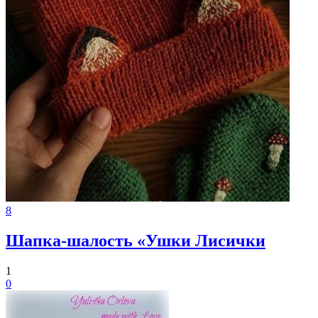
8
Шапка-шалость «Ушки Лисички
1
0