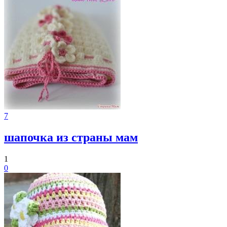
7
шапочка из страны мам
1
0