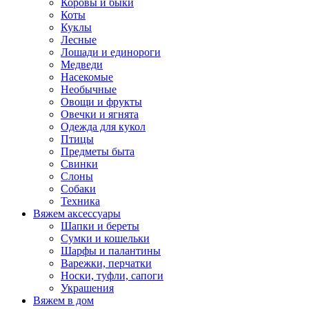
Коровы и быки
Коты
Куклы
Лесные
Лошади и единороги
Медведи
Насекомые
Необычные
Овощи и фрукты
Овечки и ягнята
Одежда для кукол
Птицы
Предметы быта
Свинки
Слоны
Собаки
Техника
Вяжем аксессуары
Шапки и береты
Сумки и кошельки
Шарфы и палантины
Варежки, перчатки
Носки, туфли, сапоги
Украшения
Вяжем в дом