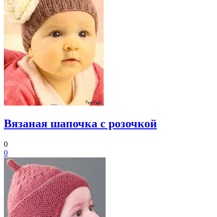
Вязаная шапочка с розочкой
0
0