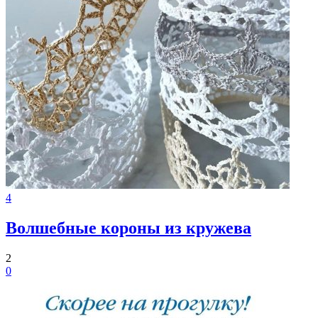
4
Волшебные короны из кружева
2
0