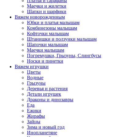
Платья и сарафаны
Маечки и жилетки
Шапки и шарфики
Вяжем новорожденным
Юбки и платья малышам
Комбинезоны малышам
Кофточки малышам
Штанишки и ползунки малышам
Шапочки малышам
Маечки малышам
Погремушки, Грызуны, Слингбусы
Носки и пинетки
Вяжем игрушки
Цветы
Водные
Грызуны
Деревья и растения
Детали игрушек
Драконы и динозавры
Еда
Ежики
Жирафы
Зайцы
Зима и новый год
Инопланетяне