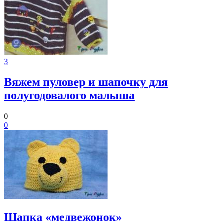
3
Вяжем пуловер и шапочку для
полугодовалого малыша
0
0
Шапка «медвежонок»