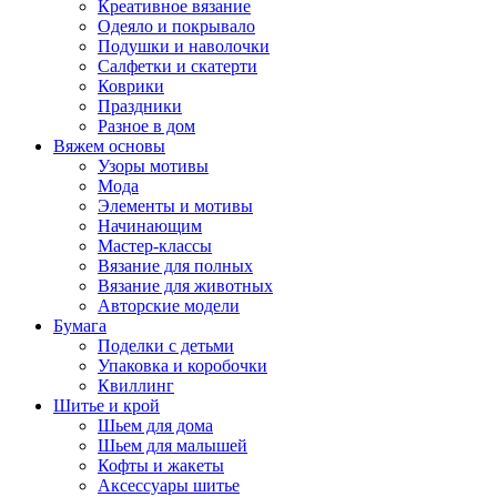
Креативное вязание
Одеяло и покрывало
Подушки и наволочки
Салфетки и скатерти
Коврики
Праздники
Разное в дом
Вяжем основы
Узоры мотивы
Мода
Элементы и мотивы
Начинающим
Мастер-классы
Вязание для полных
Вязание для животных
Авторские модели
Бумага
Поделки с детьми
Упаковка и коробочки
Квиллинг
Шитье и крой
Шьем для дома
Шьем для малышей
Кофты и жакеты
Аксессуары шитье