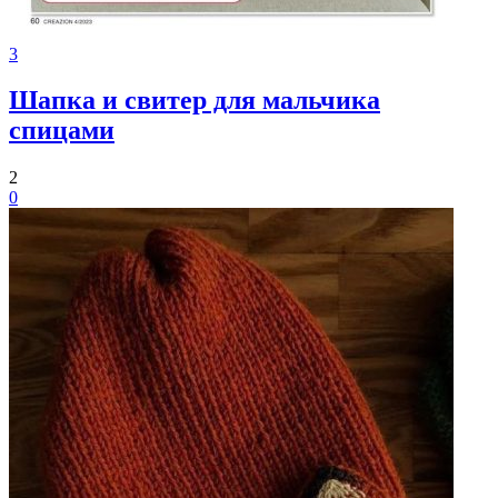
3
Шапка и свитер для мальчика
спицами
2
0