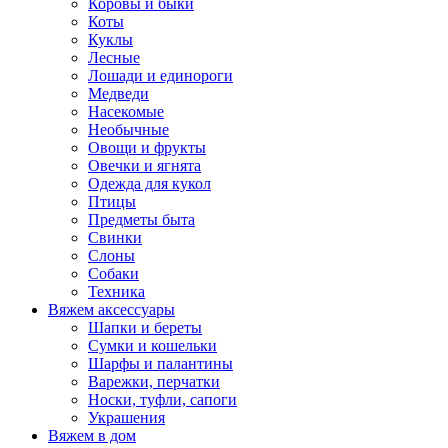
Коровы и быки
Коты
Куклы
Лесные
Лошади и единороги
Медведи
Насекомые
Необычные
Овощи и фрукты
Овечки и ягнята
Одежда для кукол
Птицы
Предметы быта
Свинки
Слоны
Собаки
Техника
Вяжем аксессуары
Шапки и береты
Сумки и кошельки
Шарфы и палантины
Варежки, перчатки
Носки, туфли, сапоги
Украшения
Вяжем в дом