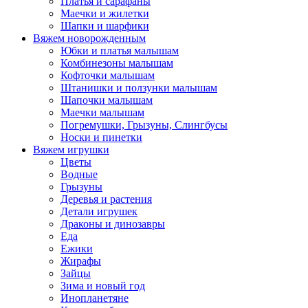
Платья и сарафаны
Маечки и жилетки
Шапки и шарфики
Вяжем новорожденным
Юбки и платья малышам
Комбинезоны малышам
Кофточки малышам
Штанишки и ползунки малышам
Шапочки малышам
Маечки малышам
Погремушки, Грызуны, Слингбусы
Носки и пинетки
Вяжем игрушки
Цветы
Водные
Грызуны
Деревья и растения
Детали игрушек
Драконы и динозавры
Еда
Ежики
Жирафы
Зайцы
Зима и новый год
Инопланетяне