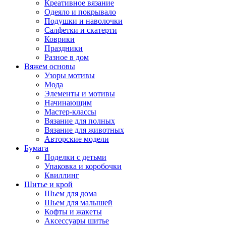
Креативное вязание
Одеяло и покрывало
Подушки и наволочки
Салфетки и скатерти
Коврики
Праздники
Разное в дом
Вяжем основы
Узоры мотивы
Мода
Элементы и мотивы
Начинающим
Мастер-классы
Вязание для полных
Вязание для животных
Авторские модели
Бумага
Поделки с детьми
Упаковка и коробочки
Квиллинг
Шитье и крой
Шьем для дома
Шьем для малышей
Кофты и жакеты
Аксессуары шитье