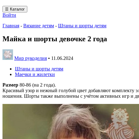
☰ Каталог
Войти
Главная
-
Вязание детям
-
Штаны и шорты детям
Майка и шорты девочке 2 года
Мир рукоделия
•
11.06.2024
Штаны и шорты детям
Маечки и жилетки
Размер
80-86 (на 2 года).
Красивый узор и нежный голубой цвет добавляют комплекту э
ношения. Шорты также выполнены с учётом активных игр и дви