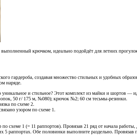
, выполненный крючком, идеально подойдёт для летних прогулок
ского гардероба, создавая множество стильных и удобных образ
ом наряде.
о уникальное и стильное? Этот комплект из майки и шортов — и
опок, 50 г/ 175 м, №080); крючок №2; 60 см тесьмы-резинки.
вязка по схеме 2.
, связано узором по схеме 1.
 по схеме 1 (= 11 раппортов). Провязав 21 ряд от начала работы,
х 5 раппортах. Обе половинки выполните раздельно. Провязав по