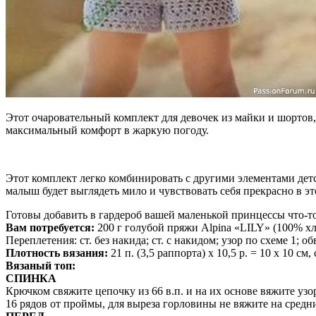
Этот очаровательный комплект для девочек из майки и шортов
максимальный комфорт в жаркую погоду.
Этот комплект легко комбинировать с другими элементами дет
малыш будет выглядеть мило и чувствовать себя прекрасно в эт
Готовы добавить в гардероб вашей маленькой принцессы что-т
Вам потребуется:
200 г голубой пряжи Alpina «LILY» (100% хл
Переплетения: ст. без накида; ст. с накидом; узор по схеме 1; об
Плотность вязания:
21 п. (3,5 раппорта) х 10,5 р. = 10 х 10 см
Вязаный топ:
СПИНКА
Крючком свяжите цепочку из 66 в.п. и на их основе вяжите узор
16 рядов от проймы, для выреза горловины не вяжите на средни