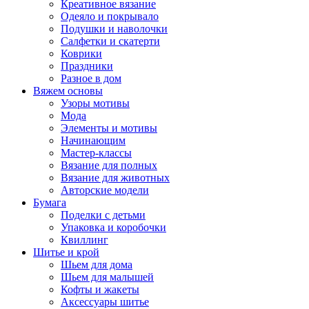
Креативное вязание
Одеяло и покрывало
Подушки и наволочки
Салфетки и скатерти
Коврики
Праздники
Разное в дом
Вяжем основы
Узоры мотивы
Мода
Элементы и мотивы
Начинающим
Мастер-классы
Вязание для полных
Вязание для животных
Авторские модели
Бумага
Поделки с детьми
Упаковка и коробочки
Квиллинг
Шитье и крой
Шьем для дома
Шьем для малышей
Кофты и жакеты
Аксессуары шитье