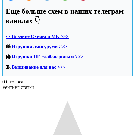
Еще больше схем в наших телеграм
каналах 👇
🙏
Вязание Схемы и МК >>>
🦝
Игрушки амигуруми >>>
👻
Игрушки НЕ слабонервным >>>
🧵
Вышивание для вас >>>
0
0
голоса
Рейтинг статьи