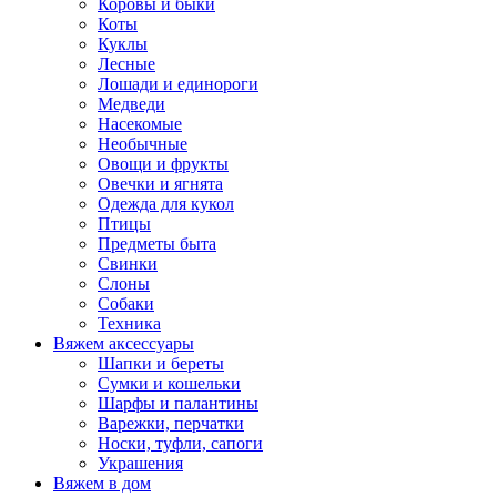
Коровы и быки
Коты
Куклы
Лесные
Лошади и единороги
Медведи
Насекомые
Необычные
Овощи и фрукты
Овечки и ягнята
Одежда для кукол
Птицы
Предметы быта
Свинки
Слоны
Собаки
Техника
Вяжем аксессуары
Шапки и береты
Сумки и кошельки
Шарфы и палантины
Варежки, перчатки
Носки, туфли, сапоги
Украшения
Вяжем в дом