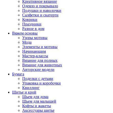
Креативное вязание
Одеяло и покрывало
Подушки и наволочки
Салфетки и скатерти
Коврики
Праздники
Разное в дом
Вяжем основы
Узоры мотивы
Мода
Элементы и мотивы
Начинающим
Мастер-классы
Вязание для полных
Вязание для животных
Авторские модели
Бумага
Поделки с детьми
Упаковка и коробочки
Квиллинг
Шитье и крой
Шьем для дома
Шьем для малышей
Кофты и жакеты
Аксессуары шитье