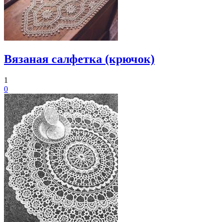
Вязаная салфетка (крючок)
1
0