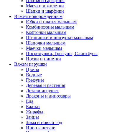
Платья и сарафаны
Маечки и жилетки
Шапки и шарфики
Вяжем новорожденным
Юбки и платья малышам
Комбинезоны малышам
Кофточки малышам
Штанишки и ползунки малышам
Шапочки малышам
Маечки малышам
Погремушки, Грызуны, Слингбусы
Носки и пинетки
Вяжем игрушки
Цветы
Водные
Грызуны
Деревья и растения
Детали игрушек
Драконы и динозавры
Еда
Ежики
Жирафы
Зайцы
Зима и новый год
Инопланетяне