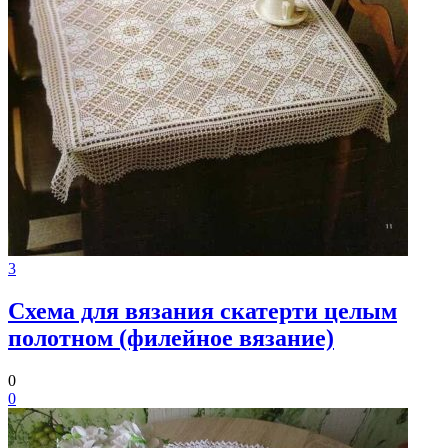
3
Схема для вязания скатерти целым
полотном (филейное вязание)
0
0