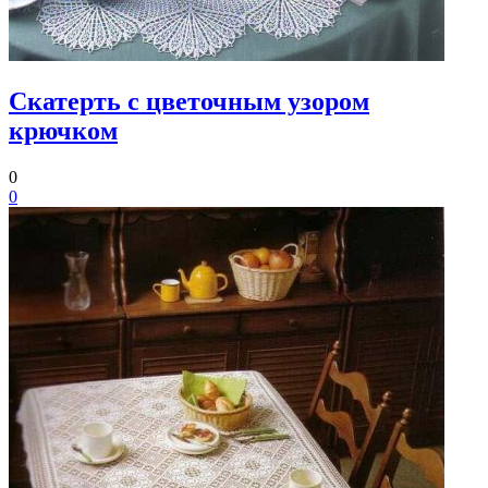
Cкатерть с цветочным узором
крючком
0
0