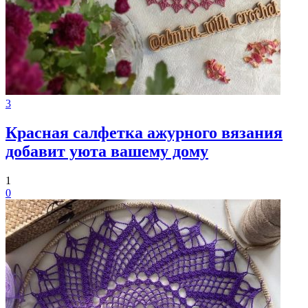
3
Красная салфетка ажурного вязания
добавит уюта вашему дому
1
0