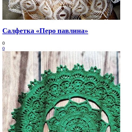
Cалфетка «Перо павлина»
0
0