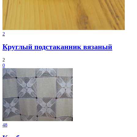
2
Круглый подстаканник вязаный
2
0
48