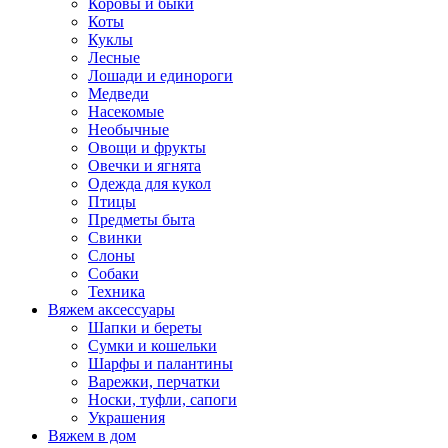
Коровы и быки
Коты
Куклы
Лесные
Лошади и единороги
Медведи
Насекомые
Необычные
Овощи и фрукты
Овечки и ягнята
Одежда для кукол
Птицы
Предметы быта
Свинки
Слоны
Собаки
Техника
Вяжем аксессуары
Шапки и береты
Сумки и кошельки
Шарфы и палантины
Варежки, перчатки
Носки, туфли, сапоги
Украшения
Вяжем в дом