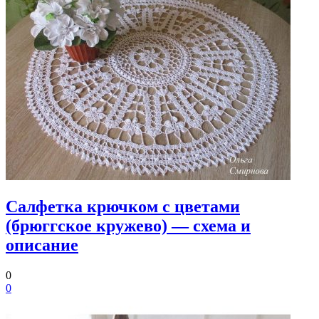
Салфетка крючком с цветами
(брюггское кружево) — схема и
описание
0
0