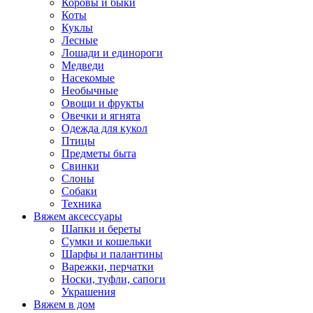
Коровы и быки
Коты
Куклы
Лесные
Лошади и единороги
Медведи
Насекомые
Необычные
Овощи и фрукты
Овечки и ягнята
Одежда для кукол
Птицы
Предметы быта
Свинки
Слоны
Собаки
Техника
Вяжем аксессуары
Шапки и береты
Сумки и кошельки
Шарфы и палантины
Варежки, перчатки
Носки, туфли, сапоги
Украшения
Вяжем в дом