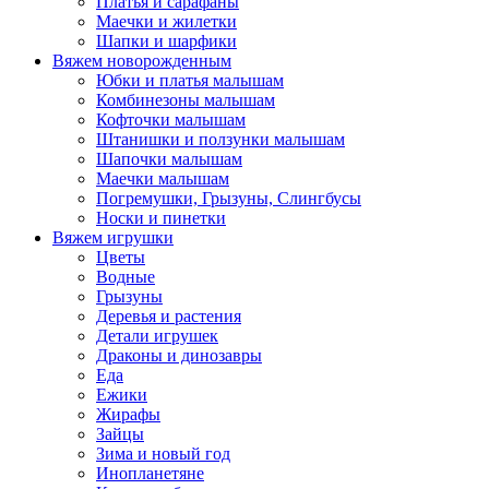
Платья и сарафаны
Маечки и жилетки
Шапки и шарфики
Вяжем новорожденным
Юбки и платья малышам
Комбинезоны малышам
Кофточки малышам
Штанишки и ползунки малышам
Шапочки малышам
Маечки малышам
Погремушки, Грызуны, Слингбусы
Носки и пинетки
Вяжем игрушки
Цветы
Водные
Грызуны
Деревья и растения
Детали игрушек
Драконы и динозавры
Еда
Ежики
Жирафы
Зайцы
Зима и новый год
Инопланетяне