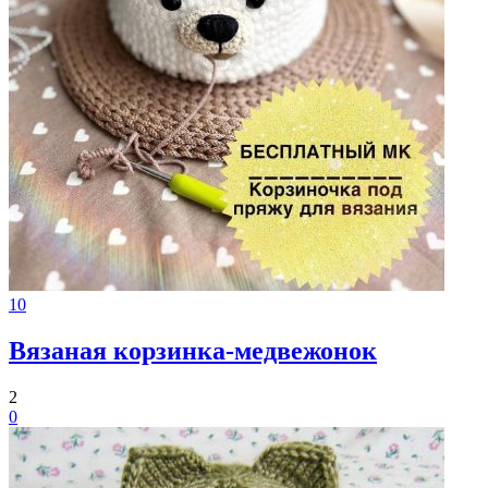
10
Вязаная корзинка-медвежонок
2
0