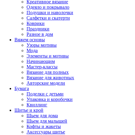
Креативное вязание
Одеяло и покрывало
Подушки и наволочки
Салфетки и скатерти
Коврики
Праздники
Разное в дом
Вяжем основы
Узоры мотивы
Мода
Элементы и мотивы
Начинающим
Мастер-классы
Вязание для полных
Вязание для животных
Авторские модели
Бумага
Поделки с детьми
Упаковка и коробочки
Квиллинг
Шитье и крой
Шьем для дома
Шьем для малышей
Кофты и жакеты
Аксессуары шитье