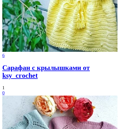
6
Сарафан с крылышками от
ksy_crochet
1
0