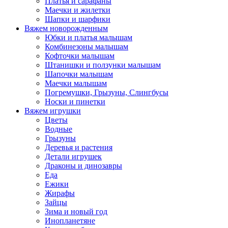
Платья и сарафаны
Маечки и жилетки
Шапки и шарфики
Вяжем новорожденным
Юбки и платья малышам
Комбинезоны малышам
Кофточки малышам
Штанишки и ползунки малышам
Шапочки малышам
Маечки малышам
Погремушки, Грызуны, Слингбусы
Носки и пинетки
Вяжем игрушки
Цветы
Водные
Грызуны
Деревья и растения
Детали игрушек
Драконы и динозавры
Еда
Ежики
Жирафы
Зайцы
Зима и новый год
Инопланетяне