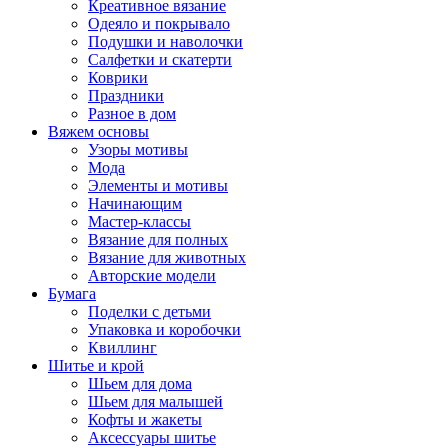
Креативное вязание
Одеяло и покрывало
Подушки и наволочки
Салфетки и скатерти
Коврики
Праздники
Разное в дом
Вяжем основы
Узоры мотивы
Мода
Элементы и мотивы
Начинающим
Мастер-классы
Вязание для полных
Вязание для животных
Авторские модели
Бумага
Поделки с детьми
Упаковка и коробочки
Квиллинг
Шитье и крой
Шьем для дома
Шьем для малышей
Кофты и жакеты
Аксессуары шитье