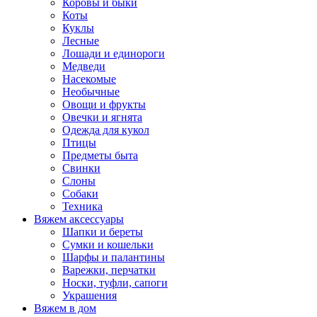
Коровы и быки
Коты
Куклы
Лесные
Лошади и единороги
Медведи
Насекомые
Необычные
Овощи и фрукты
Овечки и ягнята
Одежда для кукол
Птицы
Предметы быта
Свинки
Слоны
Собаки
Техника
Вяжем аксессуары
Шапки и береты
Сумки и кошельки
Шарфы и палантины
Варежки, перчатки
Носки, туфли, сапоги
Украшения
Вяжем в дом