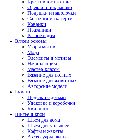
Креативное вязание
Одеяло и покрывало
Подушки и наволочки
Салфетки и скатерти
Коврики
Праздники
Разное в дом
Вяжем основы
Узоры мотивы
Мода
Элементы и мотивы
Начинающим
Мастер-классы
Вязание для полных
Вязание для животных
Авторские модели
Бумага
Поделки с детьми
Упаковка и коробочки
Квиллинг
Шитье и крой
Шьем для дома
Шьем для малышей
Кофты и жакеты
Аксессуары шитье