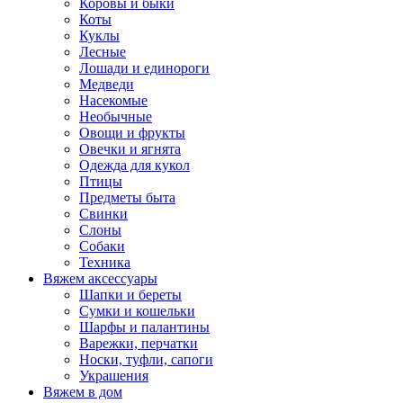
Коровы и быки
Коты
Куклы
Лесные
Лошади и единороги
Медведи
Насекомые
Необычные
Овощи и фрукты
Овечки и ягнята
Одежда для кукол
Птицы
Предметы быта
Свинки
Слоны
Собаки
Техника
Вяжем аксессуары
Шапки и береты
Сумки и кошельки
Шарфы и палантины
Варежки, перчатки
Носки, туфли, сапоги
Украшения
Вяжем в дом