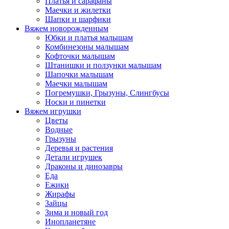
Платья и сарафаны
Маечки и жилетки
Шапки и шарфики
Вяжем новорожденным
Юбки и платья малышам
Комбинезоны малышам
Кофточки малышам
Штанишки и ползунки малышам
Шапочки малышам
Маечки малышам
Погремушки, Грызуны, Слингбусы
Носки и пинетки
Вяжем игрушки
Цветы
Водные
Грызуны
Деревья и растения
Детали игрушек
Драконы и динозавры
Еда
Ежики
Жирафы
Зайцы
Зима и новый год
Инопланетяне