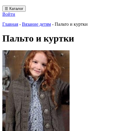
☰ Каталог
Войти
Главная
-
Вязание детям
-
Пальто и куртки
Пальто и куртки