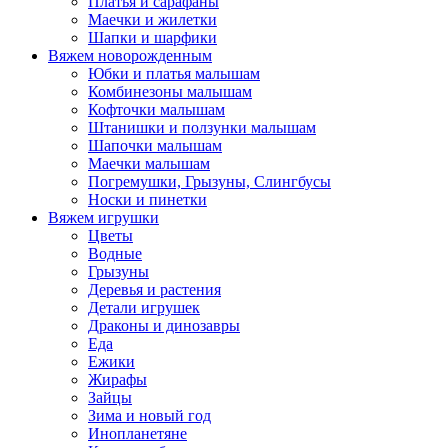
Платья и сарафаны
Маечки и жилетки
Шапки и шарфики
Вяжем новорожденным
Юбки и платья малышам
Комбинезоны малышам
Кофточки малышам
Штанишки и ползунки малышам
Шапочки малышам
Маечки малышам
Погремушки, Грызуны, Слингбусы
Носки и пинетки
Вяжем игрушки
Цветы
Водные
Грызуны
Деревья и растения
Детали игрушек
Драконы и динозавры
Еда
Ежики
Жирафы
Зайцы
Зима и новый год
Инопланетяне