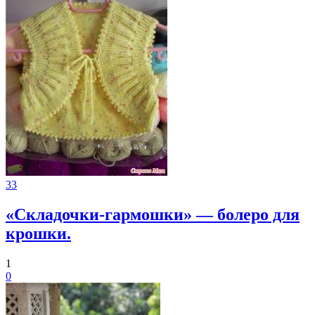
33
«Складочки-гармошки» — болеро для
крошки.
1
0