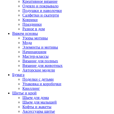
Креативное вязание
Одеяло и покрывало
Подушки и наволочки
Салфетки и скатерти
Коврики
Праздники
Разное в дом
Вяжем основы
Узоры мотивы
Мода
Элементы и мотивы
Начинающим
Мастер-классы
Вязание для полных
Вязание для животных
Авторские модели
Бумага
Поделки с детьми
Упаковка и коробочки
Квиллинг
Шитье и крой
Шьем для дома
Шьем для малышей
Кофты и жакеты
Аксессуары шитье