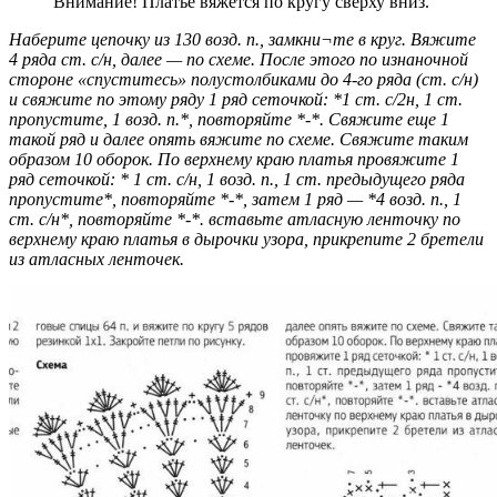
Внимание! Платье вяжется по кругу сверху вниз.
Наберите цепочку из 130 возд. п., замкни¬те в круг. Вяжите
4 ряда ст. с/н, далее — по схеме. После этого по изнаночной
стороне «спуститесь» полустолбиками до 4-го ряда (ст. с/н)
и свяжите по этому ряду 1 ряд сеточкой: *1 ст. с/2н, 1 ст.
пропустите, 1 возд. п.*, повторяйте *-*. Свяжите еще 1
такой ряд и далее опять вяжите по схеме. Свяжите таким
образом 10 оборок. По верхнему краю платья провяжите 1
ряд сеточкой: * 1 ст. с/н, 1 возд. п., 1 ст. предыдущего ряда
пропустите*, повторяйте *-*, затем 1 ряд — *4 возд. п., 1
ст. с/н*, повторяйте *-*. вставьте атласную ленточку по
верхнему краю платья в дырочки узора, прикрепите 2 бретели
из атласных ленточек.