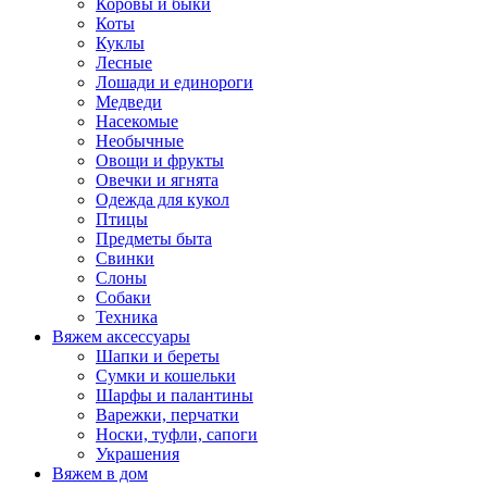
Коровы и быки
Коты
Куклы
Лесные
Лошади и единороги
Медведи
Насекомые
Необычные
Овощи и фрукты
Овечки и ягнята
Одежда для кукол
Птицы
Предметы быта
Свинки
Слоны
Собаки
Техника
Вяжем аксессуары
Шапки и береты
Сумки и кошельки
Шарфы и палантины
Варежки, перчатки
Носки, туфли, сапоги
Украшения
Вяжем в дом