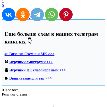
1
0
Топ и майка для девочки
Еще больше схем в наших телеграм
каналах 👇
🙏
Вязание Схемы и МК >>>
🦝
Игрушки амигуруми >>>
👻
Игрушки НЕ слабонервным >>>
🧵
Вышивание для вас >>>
0
0
голоса
Рейтинг статьи