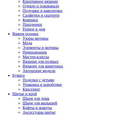
Креативное вязание
Одеяло и покрывало
Подушки и наволочки
Салфетки и скатерти
Коврики
Праздники
Разное в дом
Вяжем основы
Узоры мотивы
Мода
Элементы и мотивы
Начинающим
Мастер-классы
Вязание для полных
Вязание для животных
Авторские модели
Бумага
Поделки с детьми
Упаковка и коробочки
Квиллинг
Шитье и крой
Шьем для дома
Шьем для малышей
Кофты и жакеты
Аксессуары шитье