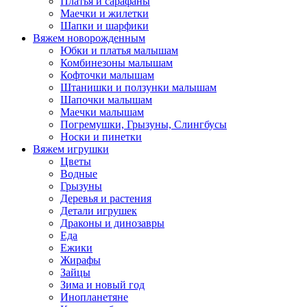
Платья и сарафаны
Маечки и жилетки
Шапки и шарфики
Вяжем новорожденным
Юбки и платья малышам
Комбинезоны малышам
Кофточки малышам
Штанишки и ползунки малышам
Шапочки малышам
Маечки малышам
Погремушки, Грызуны, Слингбусы
Носки и пинетки
Вяжем игрушки
Цветы
Водные
Грызуны
Деревья и растения
Детали игрушек
Драконы и динозавры
Еда
Ежики
Жирафы
Зайцы
Зима и новый год
Инопланетяне