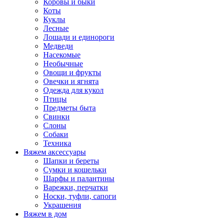
Коровы и быки
Коты
Куклы
Лесные
Лошади и единороги
Медведи
Насекомые
Необычные
Овощи и фрукты
Овечки и ягнята
Одежда для кукол
Птицы
Предметы быта
Свинки
Слоны
Собаки
Техника
Вяжем аксессуары
Шапки и береты
Сумки и кошельки
Шарфы и палантины
Варежки, перчатки
Носки, туфли, сапоги
Украшения
Вяжем в дом