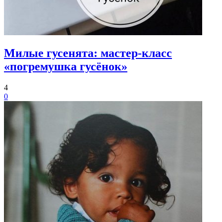
Милые гусенята: мастер-класс
«погремушка гусёнок»
4
0