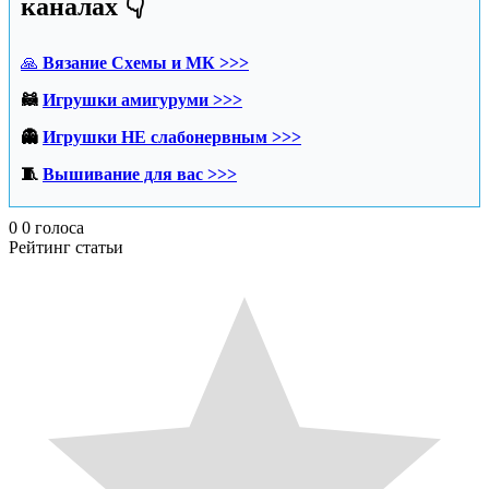
каналах 👇
🙏
Вязание Схемы и МК >>>
🦝
Игрушки амигуруми >>>
👻
Игрушки НЕ слабонервным >>>
🧵
Вышивание для вас >>>
0
0
голоса
Рейтинг статьи