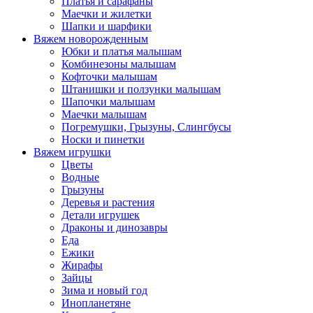
Платья и сарафаны
Маечки и жилетки
Шапки и шарфики
Вяжем новорожденным
Юбки и платья малышам
Комбинезоны малышам
Кофточки малышам
Штанишки и ползунки малышам
Шапочки малышам
Маечки малышам
Погремушки, Грызуны, Слингбусы
Носки и пинетки
Вяжем игрушки
Цветы
Водные
Грызуны
Деревья и растения
Детали игрушек
Драконы и динозавры
Еда
Ежики
Жирафы
Зайцы
Зима и новый год
Инопланетяне