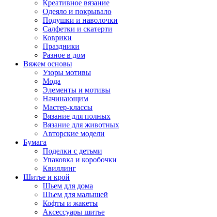
Креативное вязание
Одеяло и покрывало
Подушки и наволочки
Салфетки и скатерти
Коврики
Праздники
Разное в дом
Вяжем основы
Узоры мотивы
Мода
Элементы и мотивы
Начинающим
Мастер-классы
Вязание для полных
Вязание для животных
Авторские модели
Бумага
Поделки с детьми
Упаковка и коробочки
Квиллинг
Шитье и крой
Шьем для дома
Шьем для малышей
Кофты и жакеты
Аксессуары шитье