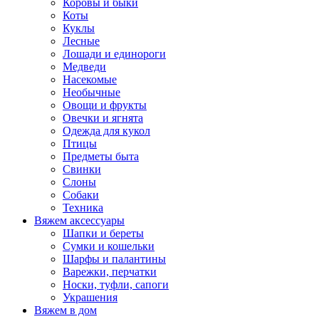
Коровы и быки
Коты
Куклы
Лесные
Лошади и единороги
Медведи
Насекомые
Необычные
Овощи и фрукты
Овечки и ягнята
Одежда для кукол
Птицы
Предметы быта
Свинки
Слоны
Собаки
Техника
Вяжем аксессуары
Шапки и береты
Сумки и кошельки
Шарфы и палантины
Варежки, перчатки
Носки, туфли, сапоги
Украшения
Вяжем в дом