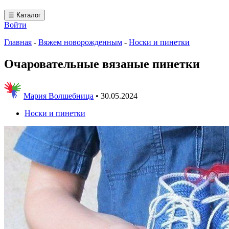
☰ Каталог
Войти
Главная
-
Вяжем новорожденным
-
Носки и пинетки
Очаровательные вязаные пинетки
Мария Волшебница
•
30.05.2024
Носки и пинетки