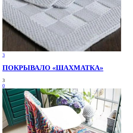
3
ПOКРЫВАЛО «ШAXМАТКА»
3
0