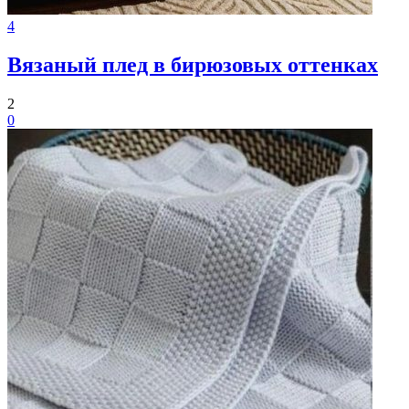
4
Вязаный плед в бирюзовых оттенках
2
0