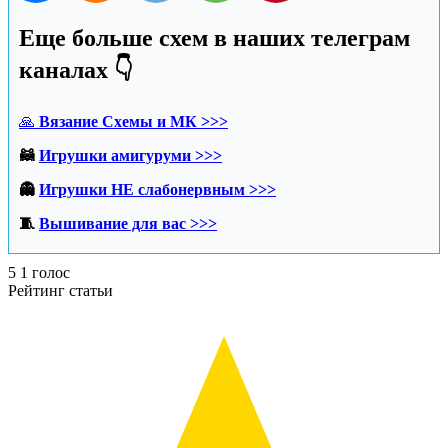
Еще больше схем в наших телеграм
каналах 👇
🙏
Вязание Схемы и МК >>>
🦝
Игрушки амигуруми >>>
👻
Игрушки НЕ слабонервным >>>
🧵
Вышивание для вас >>>
5
1
голос
Рейтинг статьи