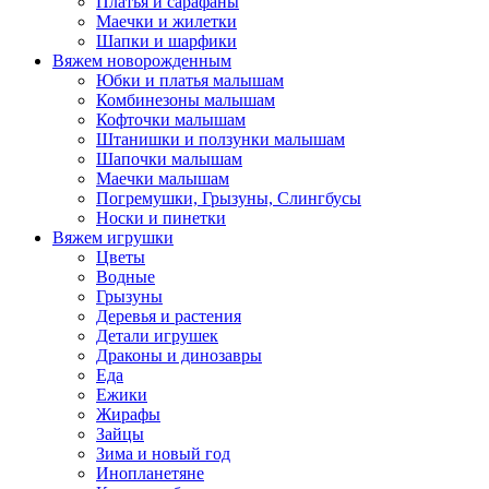
Платья и сарафаны
Маечки и жилетки
Шапки и шарфики
Вяжем новорожденным
Юбки и платья малышам
Комбинезоны малышам
Кофточки малышам
Штанишки и ползунки малышам
Шапочки малышам
Маечки малышам
Погремушки, Грызуны, Слингбусы
Носки и пинетки
Вяжем игрушки
Цветы
Водные
Грызуны
Деревья и растения
Детали игрушек
Драконы и динозавры
Еда
Ежики
Жирафы
Зайцы
Зима и новый год
Инопланетяне