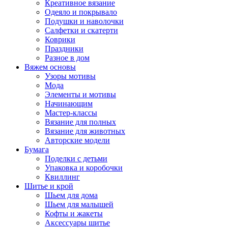
Креативное вязание
Одеяло и покрывало
Подушки и наволочки
Салфетки и скатерти
Коврики
Праздники
Разное в дом
Вяжем основы
Узоры мотивы
Мода
Элементы и мотивы
Начинающим
Мастер-классы
Вязание для полных
Вязание для животных
Авторские модели
Бумага
Поделки с детьми
Упаковка и коробочки
Квиллинг
Шитье и крой
Шьем для дома
Шьем для малышей
Кофты и жакеты
Аксессуары шитье