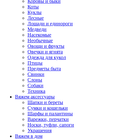
Коровы и быки
Коты
Куклы
Лесные
Лошади и единороги
Медведи
Насекомые
Необычные
Овощи и фрукты
Овечки и ягнята
Одежда для кукол
Птицы
Предметы быта
Свинки
Слоны
Собаки
Техника
Вяжем аксессуары
Шапки и береты
Сумки и кошельки
Шарфы и палантины
Варежки, перчатки
Носки, туфли, сапоги
Украшения
Вяжем в дом