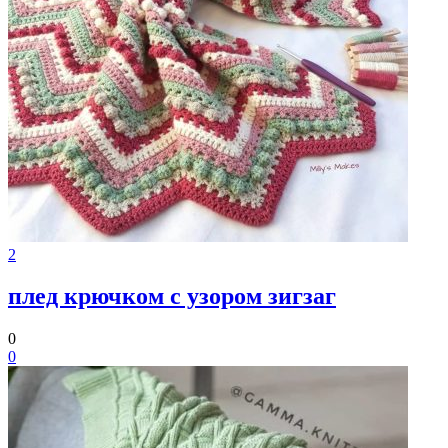
2
плед крючком с узором зигзаг
0
0