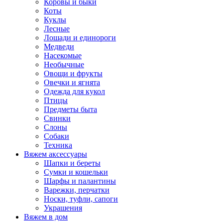
Коровы и быки
Коты
Куклы
Лесные
Лошади и единороги
Медведи
Насекомые
Необычные
Овощи и фрукты
Овечки и ягнята
Одежда для кукол
Птицы
Предметы быта
Свинки
Слоны
Собаки
Техника
Вяжем аксессуары
Шапки и береты
Сумки и кошельки
Шарфы и палантины
Варежки, перчатки
Носки, туфли, сапоги
Украшения
Вяжем в дом