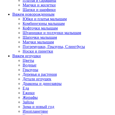
Платья и сарафаны
Маечки и жилетки
Шапки и шарфики
Вяжем новорожденным
Юбки и платья малышам
Комбинезоны малышам
Кофточки малышам
Штанишки и ползунки малышам
Шапочки малышам
Маечки малышам
Погремушки, Грызуны, Слингбусы
Носки и пинетки
Вяжем игрушки
Цветы
Водные
Грызуны
Деревья и растения
Детали игрушек
Драконы и динозавры
Еда
Ежики
Жирафы
Зайцы
Зима и новый год
Инопланетяне