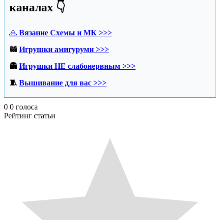
каналах 👇
🙏
Вязание Схемы и МК >>>
🦝
Игрушки амигуруми >>>
👻
Игрушки НЕ слабонервным >>>
🧵
Вышивание для вас >>>
0
0
голоса
Рейтинг статьи