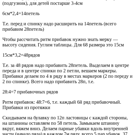
(подгузник), для детей постарше 3-4см
6см*2,4=14петель
Т.е. перед и спинку надо расширить на 14петель (всего
прибавим 28петель)
Чтобы рассчитать ритм прибавок нужно знать мерку —
высоту сидения. Гуглим таблицы. Для 68 размера это 15см
15см*3,2=48рядов
Т.е. за 48 рядов надо прибавить 28петель. Выделаем в центре
переда и в центре спинки по 2 петли, вешаем маркеры.
Прибавки делаем по 4 в ряду в местах маркеров (2 по переду и
2 по спинке). Всего надо прибавить 28п, т.е.
28:4=7 прибавочных рядов
Ритм прибавок: 48:7=6, т.е. каждый 6й ряд прибавочный.
Прибавки из протяжки
Скидываем на булавку по 12п ластовицы с каждой стороны,
на штанины оставляем по 58 петель. Замыкаем штанину
вкруг, вяжем вниз. Делаем парные убавки вдоль внутренней
части (начало ряда) в каждом 7м ряду, всего 5 пар убавок, 37