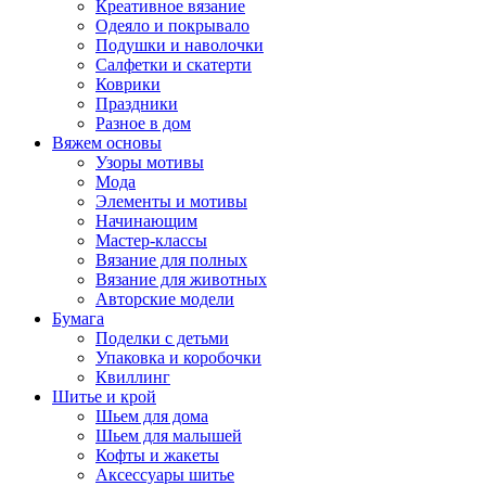
Креативное вязание
Одеяло и покрывало
Подушки и наволочки
Салфетки и скатерти
Коврики
Праздники
Разное в дом
Вяжем основы
Узоры мотивы
Мода
Элементы и мотивы
Начинающим
Мастер-классы
Вязание для полных
Вязание для животных
Авторские модели
Бумага
Поделки с детьми
Упаковка и коробочки
Квиллинг
Шитье и крой
Шьем для дома
Шьем для малышей
Кофты и жакеты
Аксессуары шитье