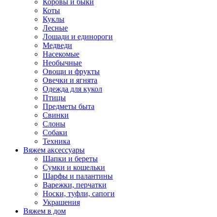
Коровы и быки
Коты
Куклы
Лесные
Лошади и единороги
Медведи
Насекомые
Необычные
Овощи и фрукты
Овечки и ягнята
Одежда для кукол
Птицы
Предметы быта
Свинки
Слоны
Собаки
Техника
Вяжем аксессуары
Шапки и береты
Сумки и кошельки
Шарфы и палантины
Варежки, перчатки
Носки, туфли, сапоги
Украшения
Вяжем в дом