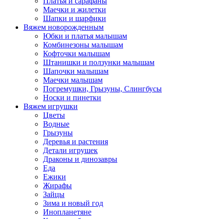
Платья и сарафаны
Маечки и жилетки
Шапки и шарфики
Вяжем новорожденным
Юбки и платья малышам
Комбинезоны малышам
Кофточки малышам
Штанишки и ползунки малышам
Шапочки малышам
Маечки малышам
Погремушки, Грызуны, Слингбусы
Носки и пинетки
Вяжем игрушки
Цветы
Водные
Грызуны
Деревья и растения
Детали игрушек
Драконы и динозавры
Еда
Ежики
Жирафы
Зайцы
Зима и новый год
Инопланетяне