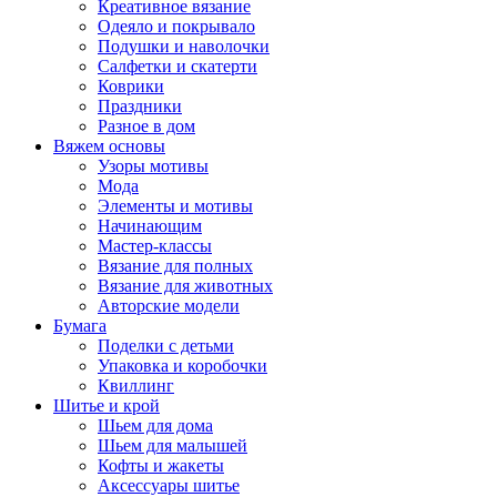
Креативное вязание
Одеяло и покрывало
Подушки и наволочки
Салфетки и скатерти
Коврики
Праздники
Разное в дом
Вяжем основы
Узоры мотивы
Мода
Элементы и мотивы
Начинающим
Мастер-классы
Вязание для полных
Вязание для животных
Авторские модели
Бумага
Поделки с детьми
Упаковка и коробочки
Квиллинг
Шитье и крой
Шьем для дома
Шьем для малышей
Кофты и жакеты
Аксессуары шитье