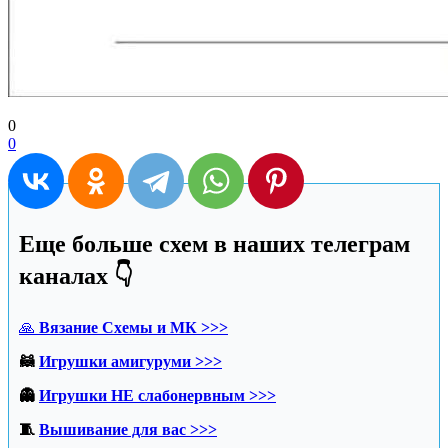
0
0
Еще больше схем в наших телеграм
каналах 👇
🙏
Вязание Схемы и МК >>>
🦝
Игрушки амигуруми >>>
👻
Игрушки НЕ слабонервным >>>
🧵
Вышивание для вас >>>