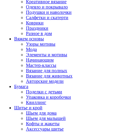
Креативное вязание
Одеяло и покрывало
Подушки и наволочки
Салфетки и скатерти
Коврики
Праздники
Разное в дом
Вяжем основы
Узоры мотивы
Мода
Элементы и мотивы
Начинающим
Мастер-классы
Вязание для полных
Вязание для животных
Авторские модели
Бумага
Поделки с детьми
Упаковка и коробочки
Квиллинг
Шитье и крой
Шьем для дома
Шьем для малышей
Кофты и жакеты
Аксессуары шитье