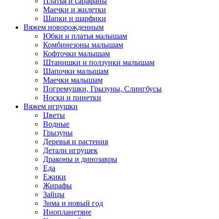
Платья и сарафаны
Маечки и жилетки
Шапки и шарфики
Вяжем новорожденным
Юбки и платья малышам
Комбинезоны малышам
Кофточки малышам
Штанишки и ползунки малышам
Шапочки малышам
Маечки малышам
Погремушки, Грызуны, Слингбусы
Носки и пинетки
Вяжем игрушки
Цветы
Водные
Грызуны
Деревья и растения
Детали игрушек
Драконы и динозавры
Еда
Ежики
Жирафы
Зайцы
Зима и новый год
Инопланетяне