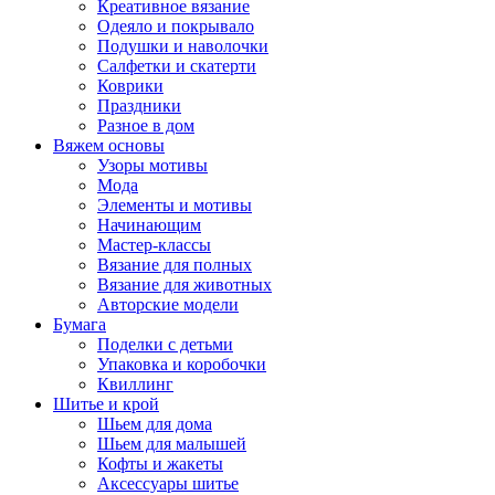
Креативное вязание
Одеяло и покрывало
Подушки и наволочки
Салфетки и скатерти
Коврики
Праздники
Разное в дом
Вяжем основы
Узоры мотивы
Мода
Элементы и мотивы
Начинающим
Мастер-классы
Вязание для полных
Вязание для животных
Авторские модели
Бумага
Поделки с детьми
Упаковка и коробочки
Квиллинг
Шитье и крой
Шьем для дома
Шьем для малышей
Кофты и жакеты
Аксессуары шитье