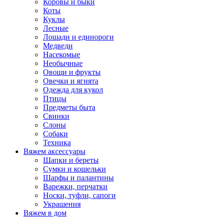
Коровы и быки
Коты
Куклы
Лесные
Лошади и единороги
Медведи
Насекомые
Необычные
Овощи и фрукты
Овечки и ягнята
Одежда для кукол
Птицы
Предметы быта
Свинки
Слоны
Собаки
Техника
Вяжем аксессуары
Шапки и береты
Сумки и кошельки
Шарфы и палантины
Варежки, перчатки
Носки, туфли, сапоги
Украшения
Вяжем в дом