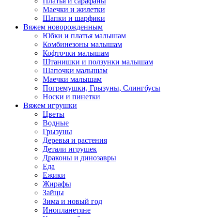
Платья и сарафаны
Маечки и жилетки
Шапки и шарфики
Вяжем новорожденным
Юбки и платья малышам
Комбинезоны малышам
Кофточки малышам
Штанишки и ползунки малышам
Шапочки малышам
Маечки малышам
Погремушки, Грызуны, Слингбусы
Носки и пинетки
Вяжем игрушки
Цветы
Водные
Грызуны
Деревья и растения
Детали игрушек
Драконы и динозавры
Еда
Ежики
Жирафы
Зайцы
Зима и новый год
Инопланетяне