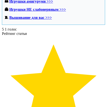
🦝
Игрушки амигуруми >>>
👻
Игрушки НЕ слабонервным >>>
🧵
Вышивание для вас >>>
5
1
голос
Рейтинг статьи