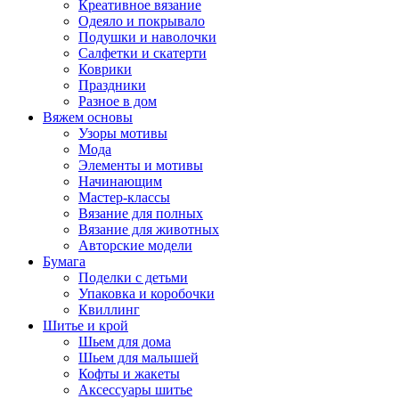
Креативное вязание
Одеяло и покрывало
Подушки и наволочки
Салфетки и скатерти
Коврики
Праздники
Разное в дом
Вяжем основы
Узоры мотивы
Мода
Элементы и мотивы
Начинающим
Мастер-классы
Вязание для полных
Вязание для животных
Авторские модели
Бумага
Поделки с детьми
Упаковка и коробочки
Квиллинг
Шитье и крой
Шьем для дома
Шьем для малышей
Кофты и жакеты
Аксессуары шитье