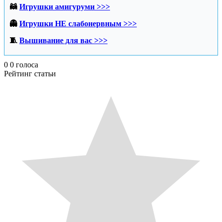
🦝
Игрушки амигуруми >>>
👻
Игрушки НЕ слабонервным >>>
🧵
Вышивание для вас >>>
0
0
голоса
Рейтинг статьи