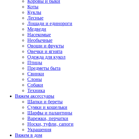
Коровы и быки
Коты
Куклы
Лесные
Лошади и единороги
Медведи
Насекомые
Необычные
Овощи и фрукты
Овечки и ягнята
Одежда для кукол
Птицы
Предметы быта
Свинки
Слоны
Собаки
Техника
Вяжем аксессуары
Шапки и береты
Сумки и кошельки
Шарфы и палантины
Варежки, перчатки
Носки, туфли, сапоги
Украшения
Вяжем в дом