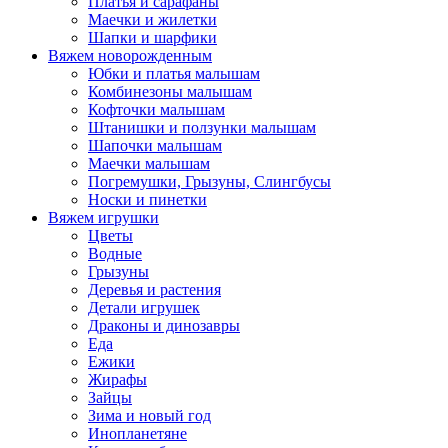
Платья и сарафаны
Маечки и жилетки
Шапки и шарфики
Вяжем новорожденным
Юбки и платья малышам
Комбинезоны малышам
Кофточки малышам
Штанишки и ползунки малышам
Шапочки малышам
Маечки малышам
Погремушки, Грызуны, Слингбусы
Носки и пинетки
Вяжем игрушки
Цветы
Водные
Грызуны
Деревья и растения
Детали игрушек
Драконы и динозавры
Еда
Ежики
Жирафы
Зайцы
Зима и новый год
Инопланетяне