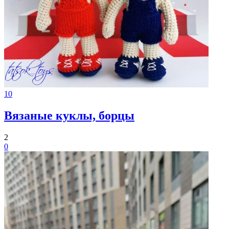
10
Вязаные куклы, борцы
2
0