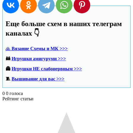
Еще больше схем в наших телеграм
каналах 👇
🙏
Вязание Схемы и МК >>>
🦝
Игрушки амигуруми >>>
👻
Игрушки НЕ слабонервным >>>
🧵
Вышивание для вас >>>
0
0
голоса
Рейтинг статьи