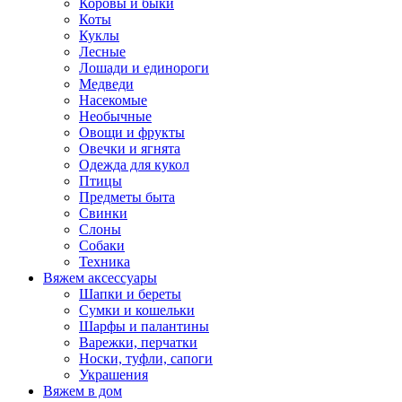
Коровы и быки
Коты
Куклы
Лесные
Лошади и единороги
Медведи
Насекомые
Необычные
Овощи и фрукты
Овечки и ягнята
Одежда для кукол
Птицы
Предметы быта
Свинки
Слоны
Собаки
Техника
Вяжем аксессуары
Шапки и береты
Сумки и кошельки
Шарфы и палантины
Варежки, перчатки
Носки, туфли, сапоги
Украшения
Вяжем в дом