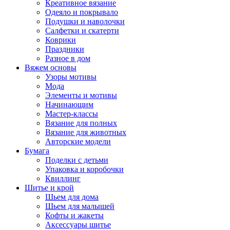
Креативное вязание
Одеяло и покрывало
Подушки и наволочки
Салфетки и скатерти
Коврики
Праздники
Разное в дом
Вяжем основы
Узоры мотивы
Мода
Элементы и мотивы
Начинающим
Мастер-классы
Вязание для полных
Вязание для животных
Авторские модели
Бумага
Поделки с детьми
Упаковка и коробочки
Квиллинг
Шитье и крой
Шьем для дома
Шьем для малышей
Кофты и жакеты
Аксессуары шитье