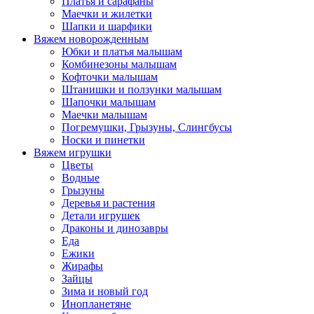
Платья и сарафаны
Маечки и жилетки
Шапки и шарфики
Вяжем новорожденным
Юбки и платья малышам
Комбинезоны малышам
Кофточки малышам
Штанишки и ползунки малышам
Шапочки малышам
Маечки малышам
Погремушки, Грызуны, Слингбусы
Носки и пинетки
Вяжем игрушки
Цветы
Водные
Грызуны
Деревья и растения
Детали игрушек
Драконы и динозавры
Еда
Ежики
Жирафы
Зайцы
Зима и новый год
Инопланетяне