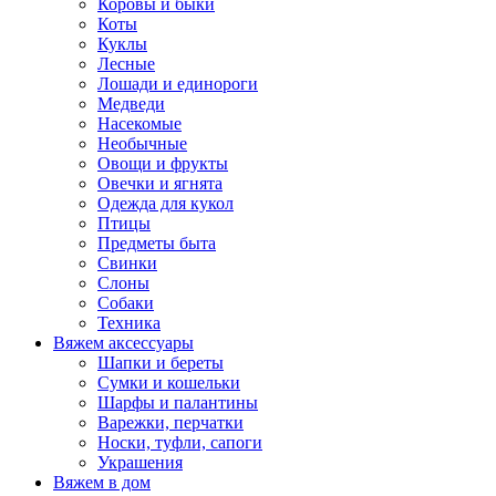
Коровы и быки
Коты
Куклы
Лесные
Лошади и единороги
Медведи
Насекомые
Необычные
Овощи и фрукты
Овечки и ягнята
Одежда для кукол
Птицы
Предметы быта
Свинки
Слоны
Собаки
Техника
Вяжем аксессуары
Шапки и береты
Сумки и кошельки
Шарфы и палантины
Варежки, перчатки
Носки, туфли, сапоги
Украшения
Вяжем в дом