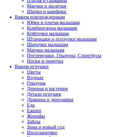
Платья и сарафаны
Маечки и жилетки
Шапки и шарфики
Вяжем новорожденным
Юбки и платья малышам
Комбинезоны малышам
Кофточки малышам
Штанишки и ползунки малышам
Шапочки малышам
Маечки малышам
Погремушки, Грызуны, Слингбусы
Носки и пинетки
Вяжем игрушки
Цветы
Водные
Грызуны
Деревья и растения
Детали игрушек
Драконы и динозавры
Еда
Ежики
Жирафы
Зайцы
Зима и новый год
Инопланетяне