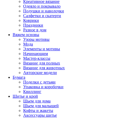
Креативное вязание
Одеяло и покрывало
Подушки и наволочки
Салфетки и скатерти
Коврики
Праздники
Разное в дом
Вяжем основы
Узоры мотивы
Мода
Элементы и мотивы
Начинающим
Мастер-классы
Вязание для полных
Вязание для животных
Авторские модели
Бумага
Поделки с детьми
Упаковка и коробочки
Квиллинг
Шитье и крой
Шьем для дома
Шьем для малышей
Кофты и жакеты
Аксессуары шитье