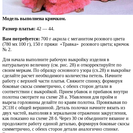
Модель выполнена крючком.
Размер платья:
42 — 44.
Вам потребуется:
700 г акрила с меганитом розового цвета
(780 мх 100 г), 150 г пряжи «Травка» розового цвета; крючок
№ 2.
Для начала выполните рабочую выкройку изделия в
натуральную величину (см. рис. 28) и откорректируйте по
своим меркам. По образцу основного узора (сх.28) и выкройке
сделайте расчет необходимого количества петель. Начните
работу с верхней части платья. Свяжите спинку, формируя
боковые скосы симметрично, с обеих сторон детали в
соответствии с выкройкой. Прием убавок и прибавок внутри
полотна смотрите на схеме 28 а. Убавления для пройм и
выреза горловины делайте по краям полотна. Провязывая по
2С1Н с общей вершиной. Деталь полочки начните вязать из
двух частей, выполняя в зеркальном отражении закругления,
как показано на схеме 28 б. Через 30 см объедините вязание и
продолжите работу единой деталью, формируя боковые скосы
симметрично, с обеих сторон детали аналогично спинке.