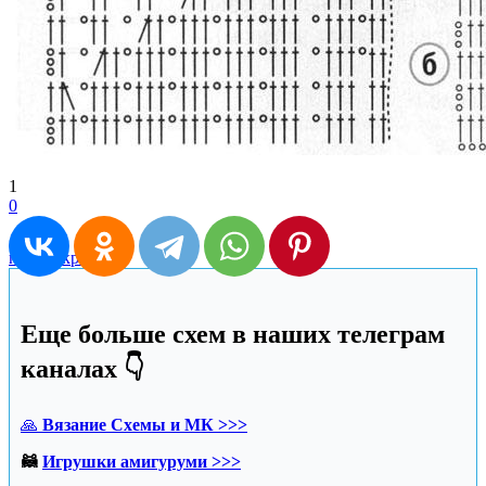
1
0
платье крючком
Еще больше схем в наших телеграм
каналах 👇
🙏
Вязание Схемы и МК >>>
🦝
Игрушки амигуруми >>>