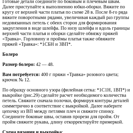
Готовые детали соедините по боковым и плечевым швам.
Далее приступайте к выполнению юбки-оборки. Вяжите по
кругу от верхней части платья по схеме 28 в. После 8-го ряда
вяжите поворотными рядами, увеличивая каждый раз группы
недовязанных петель с обеих сторон для формирования
закругления в виде шлейфа. По низу шлейфа и вдоль границы
верхней части платья и оборки сделайте обвязку пряжей
«Травка». Горловину и проймы платья также обвяжите
пряжей «Травка»: *1СБН и 3ВП*.
Болеро
Размер болеро:
42 — 48.
Вам потребуется:
400 г пряжи «Травка» розового цвета;
крючок № 12.
По образцу основного узора (филейная сетка: *1С1Н, 1ВП*) и
выкройке (рис.29) сделайте расчет необходимого количества
петель. Свяжите сначала полочки, формируя контуры деталей
симметрично в соответствие с выкройкой. Далее наберите
цепочку из ВП между петлями плеч и свяжите спинку.
Соедините боковые швы, оставив прорези для пройм. От
пройм свяжите рукава, длину откорректируйте примеркой.
Схема вязания и выкройка
: