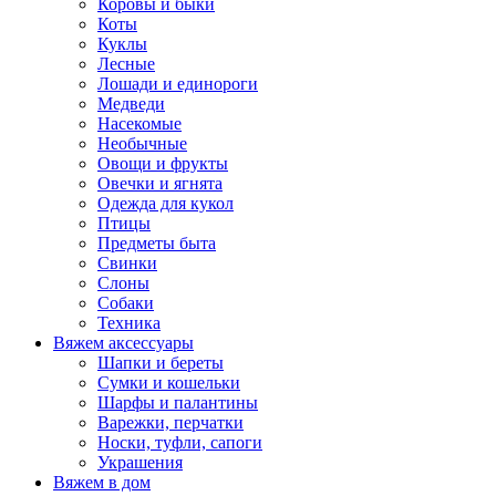
Коровы и быки
Коты
Куклы
Лесные
Лошади и единороги
Медведи
Насекомые
Необычные
Овощи и фрукты
Овечки и ягнята
Одежда для кукол
Птицы
Предметы быта
Свинки
Слоны
Собаки
Техника
Вяжем аксессуары
Шапки и береты
Сумки и кошельки
Шарфы и палантины
Варежки, перчатки
Носки, туфли, сапоги
Украшения
Вяжем в дом