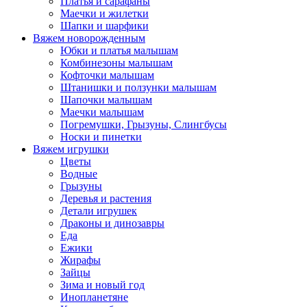
Платья и сарафаны
Маечки и жилетки
Шапки и шарфики
Вяжем новорожденным
Юбки и платья малышам
Комбинезоны малышам
Кофточки малышам
Штанишки и ползунки малышам
Шапочки малышам
Маечки малышам
Погремушки, Грызуны, Слингбусы
Носки и пинетки
Вяжем игрушки
Цветы
Водные
Грызуны
Деревья и растения
Детали игрушек
Драконы и динозавры
Еда
Ежики
Жирафы
Зайцы
Зима и новый год
Инопланетяне