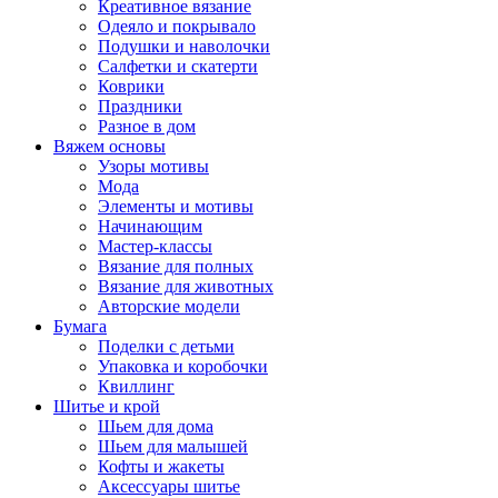
Креативное вязание
Одеяло и покрывало
Подушки и наволочки
Салфетки и скатерти
Коврики
Праздники
Разное в дом
Вяжем основы
Узоры мотивы
Мода
Элементы и мотивы
Начинающим
Мастер-классы
Вязание для полных
Вязание для животных
Авторские модели
Бумага
Поделки с детьми
Упаковка и коробочки
Квиллинг
Шитье и крой
Шьем для дома
Шьем для малышей
Кофты и жакеты
Аксессуары шитье