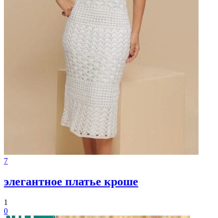
7
элегантное платье кроше
1
0