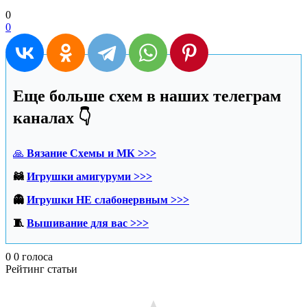
0
0
Еще больше схем в наших телеграм
каналах 👇
🙏
Вязание Схемы и МК >>>
🦝
Игрушки амигуруми >>>
👻
Игрушки НЕ слабонервным >>>
🧵
Вышивание для вас >>>
0
0
голоса
Рейтинг статьи