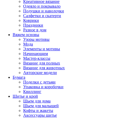
Креативное вязание
Одеяло и покрывало
Подушки и наволочки
Салфетки и скатерти
Коврики
Праздники
Разное в дом
Вяжем основы
Узоры мотивы
Мода
Элементы и мотивы
Начинающим
Мастер-классы
Вязание для полных
Вязание для животных
Авторские модели
Бумага
Поделки с детьми
Упаковка и коробочки
Квиллинг
Шитье и крой
Шьем для дома
Шьем для малышей
Кофты и жакеты
Аксессуары шитье