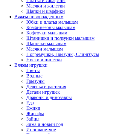
Платья и сарафаны
Маечки и жилетки
Шапки и шарфики
Вяжем новорожденным
Юбки и платья малышам
Комбинезоны малышам
Кофточки малышам
Штанишки и ползунки малышам
Шапочки малышам
Маечки малышам
Погремушки, Грызуны, Слингбусы
Носки и пинетки
Вяжем игрушки
Цветы
Водные
Грызуны
Деревья и растения
Детали игрушек
Драконы и динозавры
Еда
Ежики
Жирафы
Зайцы
Зима и новый год
Инопланетяне