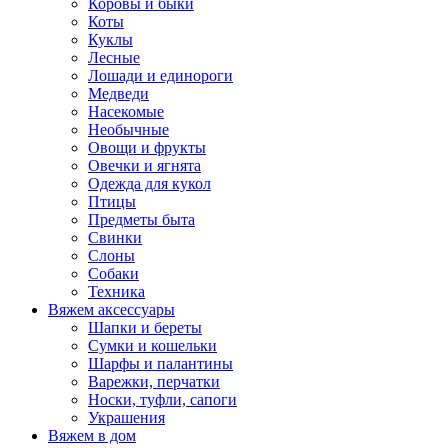
Коровы и быки
Коты
Куклы
Лесные
Лошади и единороги
Медведи
Насекомые
Необычные
Овощи и фрукты
Овечки и ягнята
Одежда для кукол
Птицы
Предметы быта
Свинки
Слоны
Собаки
Техника
Вяжем аксессуары
Шапки и береты
Сумки и кошельки
Шарфы и палантины
Варежки, перчатки
Носки, туфли, сапоги
Украшения
Вяжем в дом