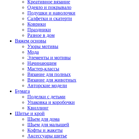
Креативное вязание
Одеяло и покрывало
Подушки и наволочки
Салфетки и скатерти
Коврики
Праздники
Разное в дом
Вяжем основы
Узоры мотивы
Мода
Элементы и мотивы
Начинающим
Мастер-классы
Вязание для полных
Вязание для животных
Авторские модели
Бумага
Поделки с детьми
Упаковка и коробочки
Квиллинг
Шитье и крой
Шьем для дома
Шьем для малышей
Кофты и жакеты
Аксессуары шитье