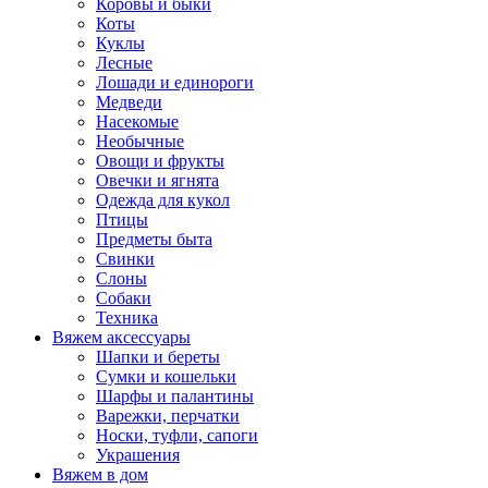
Коровы и быки
Коты
Куклы
Лесные
Лошади и единороги
Медведи
Насекомые
Необычные
Овощи и фрукты
Овечки и ягнята
Одежда для кукол
Птицы
Предметы быта
Свинки
Слоны
Собаки
Техника
Вяжем аксессуары
Шапки и береты
Сумки и кошельки
Шарфы и палантины
Варежки, перчатки
Носки, туфли, сапоги
Украшения
Вяжем в дом