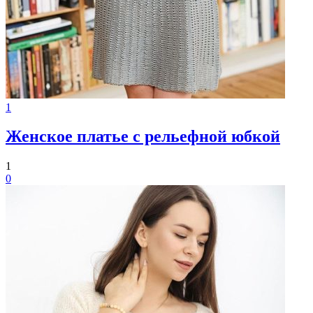
1
Женское платье с рельефной юбкой
1
0