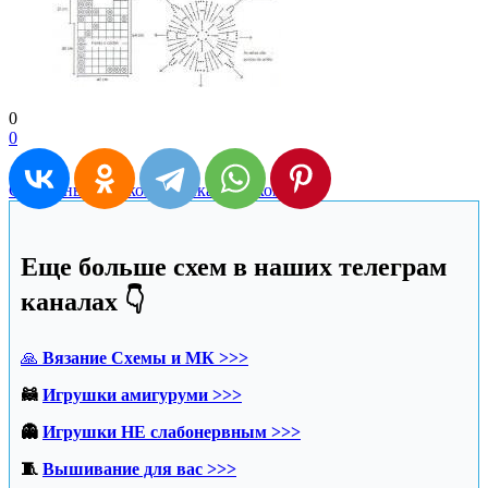
0
0
Сарафаны крючком
Туника крючком
Еще больше схем в наших телеграм
каналах 👇
🙏
Вязание Схемы и МК >>>
🦝
Игрушки амигуруми >>>
👻
Игрушки НЕ слабонервным >>>
🧵
Вышивание для вас >>>