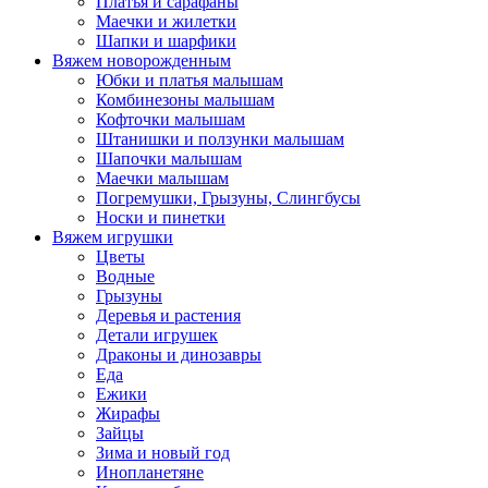
Платья и сарафаны
Маечки и жилетки
Шапки и шарфики
Вяжем новорожденным
Юбки и платья малышам
Комбинезоны малышам
Кофточки малышам
Штанишки и ползунки малышам
Шапочки малышам
Маечки малышам
Погремушки, Грызуны, Слингбусы
Носки и пинетки
Вяжем игрушки
Цветы
Водные
Грызуны
Деревья и растения
Детали игрушек
Драконы и динозавры
Еда
Ежики
Жирафы
Зайцы
Зима и новый год
Инопланетяне