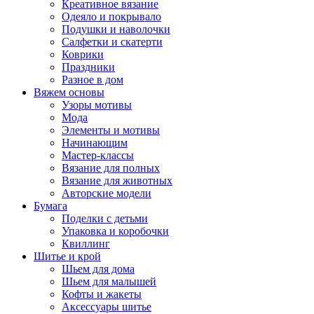
Креативное вязание
Одеяло и покрывало
Подушки и наволочки
Салфетки и скатерти
Коврики
Праздники
Разное в дом
Вяжем основы
Узоры мотивы
Мода
Элементы и мотивы
Начинающим
Мастер-классы
Вязание для полных
Вязание для животных
Авторские модели
Бумага
Поделки с детьми
Упаковка и коробочки
Квиллинг
Шитье и крой
Шьем для дома
Шьем для малышей
Кофты и жакеты
Аксессуары шитье