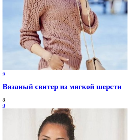
6
Вязаный свитер из мягкой шерсти
8
0