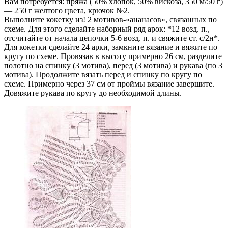
Вам потребуется: пряжа (50% хлопок, 50% вискоза, 350 м/50 г)
— 250 г желтого цвета, крючок №2.
Выполните кокетку из! 2 мотивов-«ананасов», связанных по
схеме. Для этого сделайте наборный ряд арок: *12 возд. п.,
отсчитайте от начала цепочки 5-6 возд. п. и свяжите ст. с/2н*.
Для кокетки сделайте 24 арки, замкните вязание и вяжите по
кругу по схеме. Провязав в высоту примерно 26 см, разделите
полотно на спинку (3 мотива), перед (3 мотива) и рукава (по 3
мотива). Продолжите вязать перед и спинку по кругу по
схеме. Примерно через 37 см от проймы вязание завершите.
Довяжите рукава по кругу до необходимой длины.