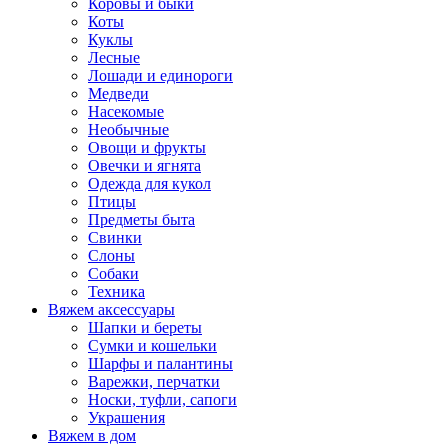
Коровы и быки
Коты
Куклы
Лесные
Лошади и единороги
Медведи
Насекомые
Необычные
Овощи и фрукты
Овечки и ягнята
Одежда для кукол
Птицы
Предметы быта
Свинки
Слоны
Собаки
Техника
Вяжем аксессуары
Шапки и береты
Сумки и кошельки
Шарфы и палантины
Варежки, перчатки
Носки, туфли, сапоги
Украшения
Вяжем в дом