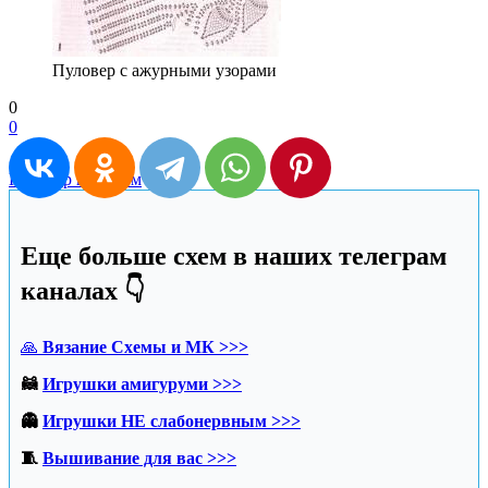
Пуловер с ажурными узорами
0
0
Пуловер крючком
Еще больше схем в наших телеграм
каналах 👇
🙏
Вязание Схемы и МК >>>
🦝
Игрушки амигуруми >>>
👻
Игрушки НЕ слабонервным >>>
🧵
Вышивание для вас >>>