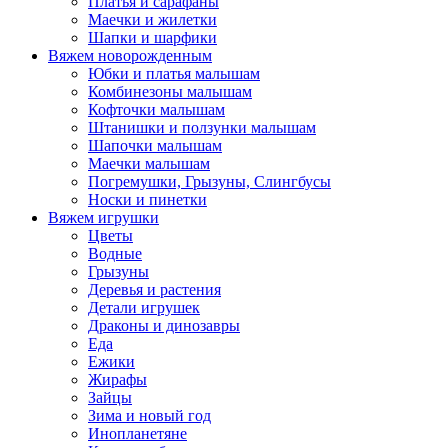
Платья и сарафаны
Маечки и жилетки
Шапки и шарфики
Вяжем новорожденным
Юбки и платья малышам
Комбинезоны малышам
Кофточки малышам
Штанишки и ползунки малышам
Шапочки малышам
Маечки малышам
Погремушки, Грызуны, Слингбусы
Носки и пинетки
Вяжем игрушки
Цветы
Водные
Грызуны
Деревья и растения
Детали игрушек
Драконы и динозавры
Еда
Ежики
Жирафы
Зайцы
Зима и новый год
Инопланетяне