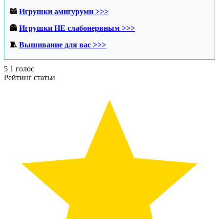
🦝
Игрушки амигуруми >>>
👻
Игрушки НЕ слабонервным >>>
🧵
Вышивание для вас >>>
5
1
голос
Рейтинг статьи