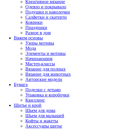
Креативное вязание
Одеяло и покрывало
Подушки и наволочки
Салфетки и скатерти
Коврики
Праздники
Разное в дом
Вяжем основы
Узоры мотивы
Мода
Элементы и мотивы
Начинающим
Мастер-классы
Вязание для полных
Вязание для животных
Авторские модели
Бумага
Поделки с детьми
Упаковка и коробочки
Квиллинг
Шитье и крой
Шьем для дома
Шьем для малышей
Кофты и жакеты
Аксессуары шитье