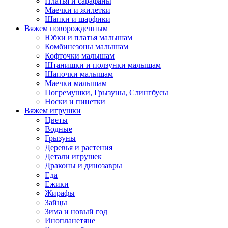
Платья и сарафаны
Маечки и жилетки
Шапки и шарфики
Вяжем новорожденным
Юбки и платья малышам
Комбинезоны малышам
Кофточки малышам
Штанишки и ползунки малышам
Шапочки малышам
Маечки малышам
Погремушки, Грызуны, Слингбусы
Носки и пинетки
Вяжем игрушки
Цветы
Водные
Грызуны
Деревья и растения
Детали игрушек
Драконы и динозавры
Еда
Ежики
Жирафы
Зайцы
Зима и новый год
Инопланетяне