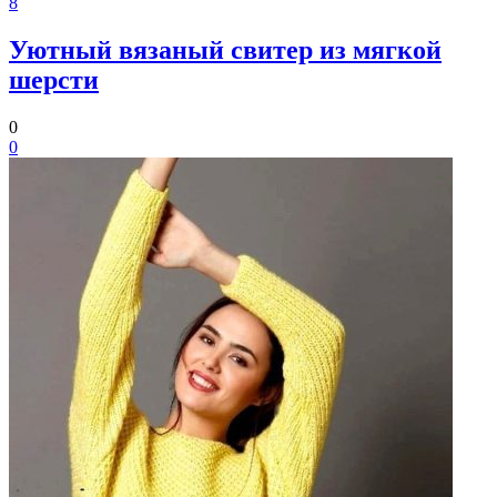
8
Уютный вязаный свитер из мягкой
шерсти
0
0