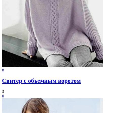
8
Свитер с объемным воротом
3
0