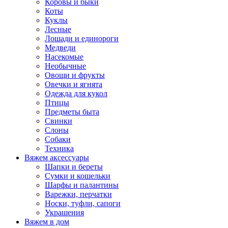
Коровы и быки
Коты
Куклы
Лесные
Лошади и единороги
Медведи
Насекомые
Необычные
Овощи и фрукты
Овечки и ягнята
Одежда для кукол
Птицы
Предметы быта
Свинки
Слоны
Собаки
Техника
Вяжем аксессуары
Шапки и береты
Сумки и кошельки
Шарфы и палантины
Варежки, перчатки
Носки, туфли, сапоги
Украшения
Вяжем в дом