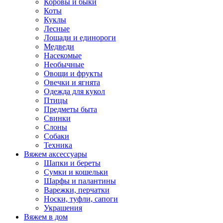
Коровы и быки
Коты
Куклы
Лесные
Лошади и единороги
Медведи
Насекомые
Необычные
Овощи и фрукты
Овечки и ягнята
Одежда для кукол
Птицы
Предметы быта
Свинки
Слоны
Собаки
Техника
Вяжем аксессуары
Шапки и береты
Сумки и кошельки
Шарфы и палантины
Варежки, перчатки
Носки, туфли, сапоги
Украшения
Вяжем в дом