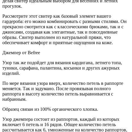
делая свитер идеальным выбором для весенних и летних
прогулок.
Рассмотрите этот свитер как базовый элемент вашего
гардероба: его можно комбинировать с разными стилями. Он
прекрасно смотрится как с классическими брюками, так и с
джинсами, создавая как элегантные, так и повседневные
образы. Свитер выполнен из натуральной пряжи, что
обеспечивает комфорт и приятные ощущения на коже.
Джемпер от Befree
Узор так же подойдет для вязания кардигана, летнего топа,
туники, сарафана, палантина, косынки и других ажурных
изделий.
По мере вязания узора вверх, количество петель в раппорте
меняется. Так и задумано. После провязывая полного
раппорта в высоту количество петель выравнивается с
набранным.
Образец связан из 100% органического хлопка.
Узор джемпера состоит из раппортов, каждый из которых
включает 6 петель и 16 рядов. Общее количество петель
рассчитывается как 6, умноженные на количество раппортов,