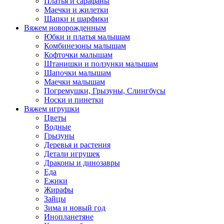
Платья и сарафаны
Маечки и жилетки
Шапки и шарфики
Вяжем новорожденным
Юбки и платья малышам
Комбинезоны малышам
Кофточки малышам
Штанишки и ползунки малышам
Шапочки малышам
Маечки малышам
Погремушки, Грызуны, Слингбусы
Носки и пинетки
Вяжем игрушки
Цветы
Водные
Грызуны
Деревья и растения
Детали игрушек
Драконы и динозавры
Еда
Ежики
Жирафы
Зайцы
Зима и новый год
Инопланетяне