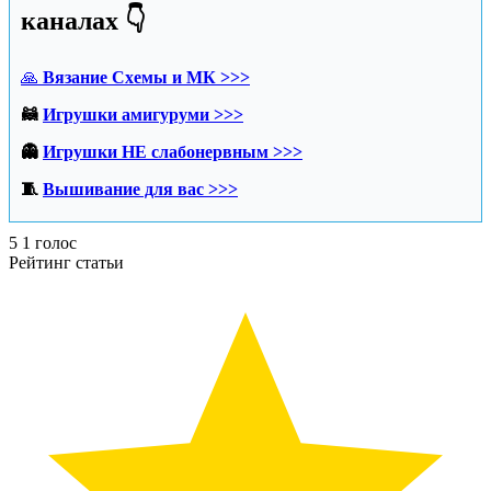
каналах 👇
🙏
Вязание Схемы и МК >>>
🦝
Игрушки амигуруми >>>
👻
Игрушки НЕ слабонервным >>>
🧵
Вышивание для вас >>>
5
1
голос
Рейтинг статьи