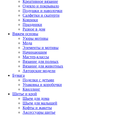
Креативное вязание
Одеяло и покрывало
Подушки и наволочки
Салфетки и скатерти
Коврики
Праздники
Разное в дом
Вяжем основы
Узоры мотивы
Мода
Элементы и мотивы
Начинающим
Мастер-классы
Вязание для полных
Вязание для животных
Авторские модели
Бумага
Поделки с детьми
Упаковка и коробочки
Квиллинг
Шитье и крой
Шьем для дома
Шьем для малышей
Кофты и жакеты
Аксессуары шитье