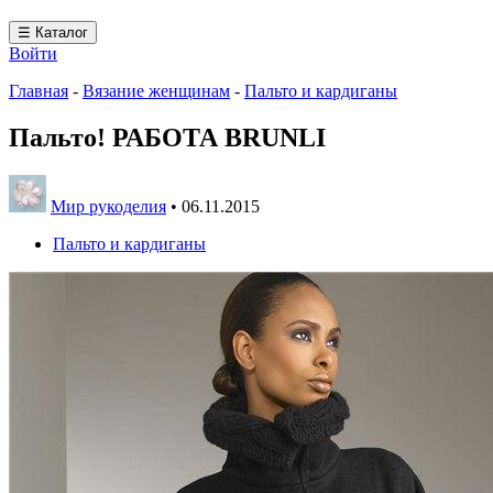
☰ Каталог
Войти
Главная
-
Вязание женщинам
-
Пальто и кардиганы
Пальто! РАБОТА BRUNLI
Мир рукоделия
•
06.11.2015
Пальто и кардиганы