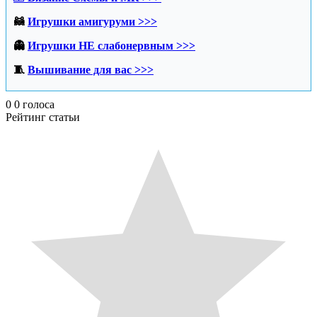
🦝
Игрушки амигуруми >>>
👻
Игрушки НЕ слабонервным >>>
🧵
Вышивание для вас >>>
0
0
голоса
Рейтинг статьи