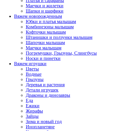
Платья и сарафаны
Маечки и жилетки
Шапки и шарфики
Вяжем новорожденным
Юбки и платья малышам
Комбинезоны малышам
Кофточки малышам
Штанишки и ползунки малышам
Шапочки малышам
Маечки малышам
Погремушки, Грызуны, Слингбусы
Носки и пинетки
Вяжем игрушки
Цветы
Водные
Грызуны
Деревья и растения
Детали игрушек
Драконы и динозавры
Еда
Ежики
Жирафы
Зайцы
Зима и новый год
Инопланетяне