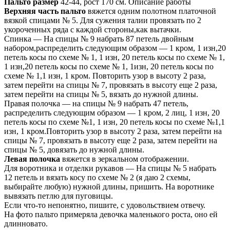
Пальто размер
42-44, рост 170 см. Описание работы
Верхняя часть пальто
вяжется одним полотном платочной
вязкой спицами № 5. Для сужения талии провязать по 2
укороченных ряда с каждой стороны,как вытачки.
Спинка — На спицы № 9 набрать 87 петель двойным
набором,распределить следующим образом — 1 кром, 1 изн,20
петель косы по схеме № 1, 1 изн, 20 петель косы по схеме № 1,
1 изн,20 петель косы по схеме № 1, 1изн, 20 петель косы по
схеме № 1,1 изн, 1 кром. Повторить узор в высоту 2 раза,
затем перейти на спицы № 7, провязать в высоту еще 2 раза,
затем перейти на спицы № 5, вязать до нужной длины.
Правая полочка — на спицы № 9 набрать 47 петель,
распределить следующим образом — 1 кром, 2 лиц, 1 изн, 20
петель косы по схеме №1, 1 изн, 20 петель косы по схеме №1,1
изн, 1 кром.Повторить узор в высоту 2 раза, затем перейти на
спицы № 7, провязать в высоту еще 2 раза, затем перейти на
спицы № 5, довязать до нужной длины.
Левая полочка
вяжется в зеркальном отображении.
Для воротника и отделки рукавов — На спицы № 5 набрать
12 петель и вязать косу по схеме № 2 (я даю 2 схемы,
выбирайте любую) нужной длины, пришить. На воротнике
вывязать петлю для пуговицы.
Если что-то непонятно, пишите, с удовольствием отвечу.
На фото пальто примеряла девочка маленького роста, оно ей
длинновато.