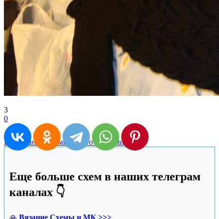
3
0
Кардиган спицами
Пальто спицами
Еще больше схем в наших телеграм
каналах 👇
🙏
Вязание Схемы и МК >>>