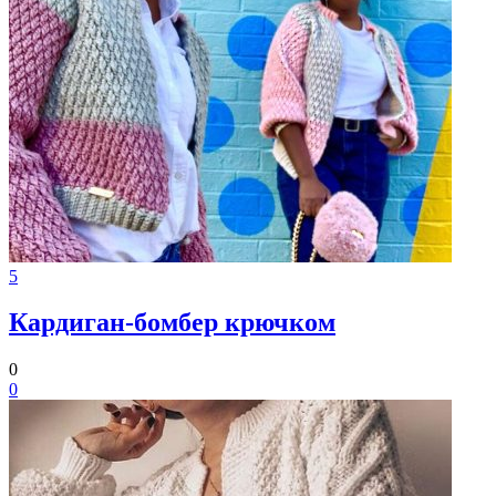
5
Кардиган-бомбер крючком
0
0