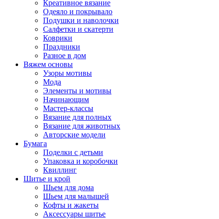
Креативное вязание
Одеяло и покрывало
Подушки и наволочки
Салфетки и скатерти
Коврики
Праздники
Разное в дом
Вяжем основы
Узоры мотивы
Мода
Элементы и мотивы
Начинающим
Мастер-классы
Вязание для полных
Вязание для животных
Авторские модели
Бумага
Поделки с детьми
Упаковка и коробочки
Квиллинг
Шитье и крой
Шьем для дома
Шьем для малышей
Кофты и жакеты
Аксессуары шитье