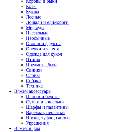
Коровы и быки
Коты
Куклы
Лесные
Лошади и единороги
Медведи
Насекомые
Необычные
Овощи и фрукты
Овечки и ягнята
Одежда для кукол
Птицы
Предметы быта
Свинки
Слоны
Собаки
Техника
Вяжем аксессуары
Шапки и береты
Сумки и кошельки
Шарфы и палантины
Варежки, перчатки
Носки, туфли, сапоги
Украшения
Вяжем в дом