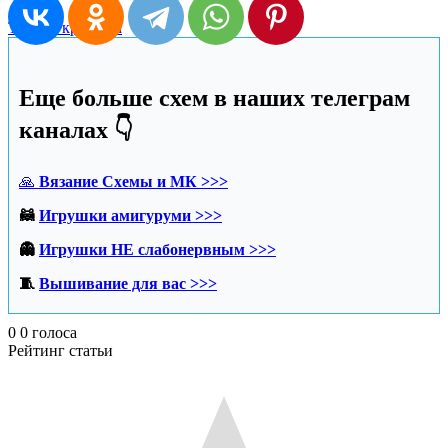
Туника крючком
Еще больше схем в наших телеграм
каналах 👇
🙏
Вязание Схемы и МК >>>
🦝
Игрушки амигуруми >>>
👻
Игрушки НЕ слабонервным >>>
🧵
Вышивание для вас >>>
0
0
голоса
Рейтинг статьи