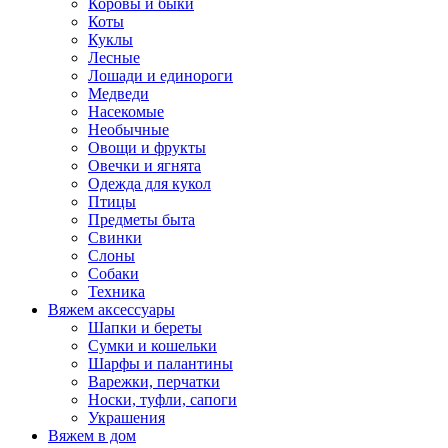
Коровы и быки
Коты
Куклы
Лесные
Лошади и единороги
Медведи
Насекомые
Необычные
Овощи и фрукты
Овечки и ягнята
Одежда для кукол
Птицы
Предметы быта
Свинки
Слоны
Собаки
Техника
Вяжем аксессуары
Шапки и береты
Сумки и кошельки
Шарфы и палантины
Варежки, перчатки
Носки, туфли, сапоги
Украшения
Вяжем в дом