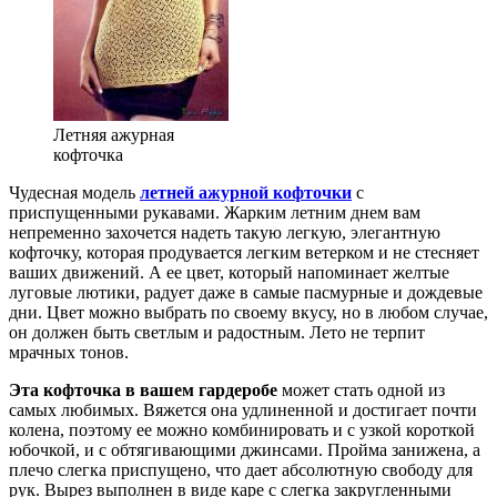
Летняя ажурная
кофточка
Чудесная модель
летней ажурной кофточки
с
приспущенными рукавами. Жарким летним днем вам
непременно захочется надеть такую легкую, элегантную
кофточку, которая продувается легким ветерком и не стесняет
ваших движений. А ее цвет, который напоминает желтые
луговые лютики, радует даже в самые пасмурные и дождевые
дни. Цвет можно выбрать по своему вкусу, но в любом случае,
он должен быть светлым и радостным. Лето не терпит
мрачных тонов.
Эта кофточка в вашем гардеробе
может стать одной из
самых любимых. Вяжется она удлиненной и достигает почти
колена, поэтому ее можно комбинировать и с узкой короткой
юбочкой, и с обтягивающими джинсами. Пройма занижена, а
плечо слегка приспущено, что дает абсолютную свободу для
рук. Вырез выполнен в виде каре с слегка закругленными