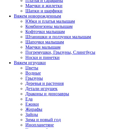
Платья и сарафаны
Маечки и жилетки
Шапки и шарфики
Вяжем новорожденным
Юбки и платья малышам
Комбинезоны малышам
Кофточки малышам
Штанишки и ползунки малышам
Шапочки малышам
Маечки малышам
Погремушки, Грызуны, Слингбусы
Носки и пинетки
Вяжем игрушки
Цветы
Водные
Грызуны
Деревья и растения
Детали игрушек
Драконы и динозавры
Еда
Ежики
Жирафы
Зайцы
Зима и новый год
Инопланетяне