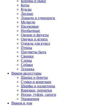
Коровы и быки
Коты
Куклы
Лесные
Лошади и единороги
Медведи
Насекомые
Необычные
Овощи и фрукты
Овечки и ягнята
Одежда для кукол
Птицы
Предметы быта
Свинки
Слоны
Собаки
Техника
Вяжем аксессуары
Шапки и береты
Сумки и кошельки
Шарфы и палантины
Варежки, перчатки
Носки, туфли, сапоги
Украшения
Вяжем в дом