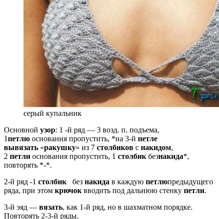
серый купальник
Основной
узор
: 1 -й ряд — 3 возд. п. подъема,
1
петлю
основания пропустить, *на 3-й
петле
вывязать
«
ракушку
» из 7
столбиков
с
накидом
,
2
петли
основания пропустить, 1
столбик
без
накида
*,
повторять *-*.
2-й ряд -1
столбик
без
накида
в каждую
петлю
предыдущего
ряда, при этом
крючок
вводить под дальнюю стенку
петли
.
3-й эяд —
вязать
, как 1-й ряд, но в шахматном по­рядке.
Повторять 2-3-й ряды.