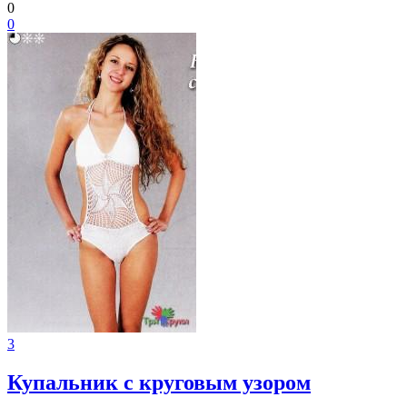
0
0
3
Купальник с круговым узором