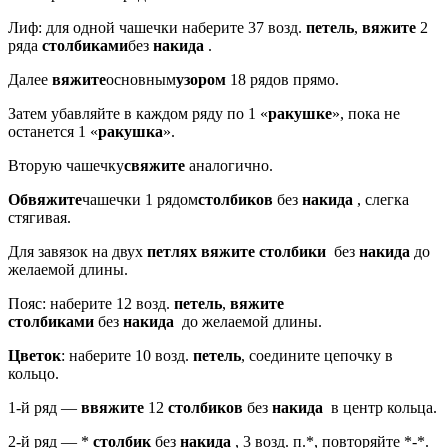
Лиф: для одной чашечки наберите 37 возд.
петель
,
вяжите
2
ряда
столбиками
без
накида
.
Далее
вяжите
основ­ным
узором
18 рядов прямо.
Затем убавляйте в каждом ряду по 1 «
ракушке
», пока не
останется 1 «
ракушка
».
Вторую чашечку
свяжите
анало­гично.
Обвяжите
чашечки 1 рядом
столбиков
без
накида
, слег­ка
стягивая.
Для завязок на двух
петлях вяжите столбики
без
накида
до
желаемой длины.
Пояс: наберите 12 возд.
петель
,
вяжите
столбиками
без
накида
до желаемой длины.
Цветок
: наберите 10 возд.
петель
, соедините цепочку в
кольцо.
1-й ряд —
ввяжите
12
столбиков
без
накида
в центр кольца.
2-й ряд — *
столбик
без
накида
, 3 возд. п.*, повторяйте *-*.