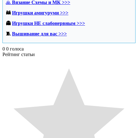
🙏
Вязание Схемы и МК >>>
🦝
Игрушки амигуруми >>>
👻
Игрушки НЕ слабонервным >>>
🧵
Вышивание для вас >>>
0
0
голоса
Рейтинг статьи