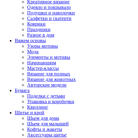
Креативное вязание
Одеяло и покрывало
Подушки и наволочки
Салфетки и скатерти
Коврики
Праздники
Разное в дом
Вяжем основы
Узоры мотивы
Мода
Элементы и мотивы
Начинающим
Мастер-классы
Вязание для полных
Вязание для животных
Авторские модели
Бумага
Поделки с детьми
Упаковка и коробочки
Квиллинг
Шитье и крой
Шьем для дома
Шьем для малышей
Кофты и жакеты
Аксессуары шитье