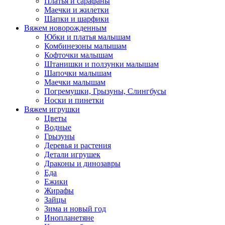
Платья и сарафаны
Маечки и жилетки
Шапки и шарфики
Вяжем новорожденным
Юбки и платья малышам
Комбинезоны малышам
Кофточки малышам
Штанишки и ползунки малышам
Шапочки малышам
Маечки малышам
Погремушки, Грызуны, Слингбусы
Носки и пинетки
Вяжем игрушки
Цветы
Водные
Грызуны
Деревья и растения
Детали игрушек
Драконы и динозавры
Еда
Ежики
Жирафы
Зайцы
Зима и новый год
Инопланетяне