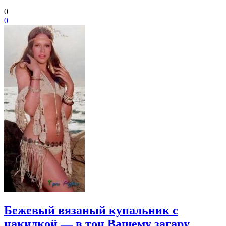
0
0
Бежевый вязаный купальник с
накидкой — в тон Вашему загару