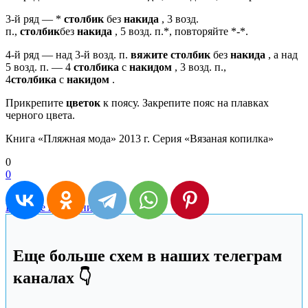
3-й ряд — *
столбик
без
накида
, 3 возд.
п.,
столбик
без
накида
, 5 возд. п.*, повторяйте *-*.
4-й ряд — над 3-й возд. п.
вяжите
столбик
без
накида
, а над
5 возд. п. — 4
столбика
с
накидом
, 3 возд. п.,
4
столбика
с
накидом
.
Прикре­пите
цветок
к поясу. Закрепите пояс на плавках
черного цвета.
Книга «Пляжная мода» 2013 г. Серия «Вязаная копилка»
0
0
Вязаные купальники
Еще больше схем в наших телеграм
каналах 👇