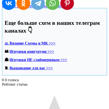
Вязаные купальники
Юбка крючком
Еще больше схем в наших телеграм
каналах 👇
🙏
Вязание Схемы и МК >>>
🦝
Игрушки амигуруми >>>
👻
Игрушки НЕ слабонервным >>>
🧵
Вышивание для вас >>>
0
0
голоса
Рейтинг статьи