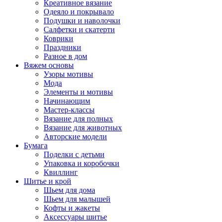
Креативное вязание
Одеяло и покрывало
Подушки и наволочки
Салфетки и скатерти
Коврики
Праздники
Разное в дом
Вяжем основы
Узоры мотивы
Мода
Элементы и мотивы
Начинающим
Мастер-классы
Вязание для полных
Вязание для животных
Авторские модели
Бумага
Поделки с детьми
Упаковка и коробочки
Квиллинг
Шитье и крой
Шьем для дома
Шьем для малышей
Кофты и жакеты
Аксессуары шитье