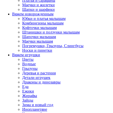
Платья и сарафаны
Маечки и жилетки
Шапки и шарфики
Вяжем новорожденным
Юбки и платья малышам
Комбинезоны малышам
Кофточки малышам
Штанишки и ползунки малышам
Шапочки малышам
Маечки малышам
Погремушки, Грызуны, Слингбусы
Носки и пинетки
Вяжем игрушки
Цветы
Водные
Грызуны
Деревья и растения
Детали игрушек
Драконы и динозавры
Еда
Ежики
Жирафы
Зайцы
Зима и новый год
Инопланетяне