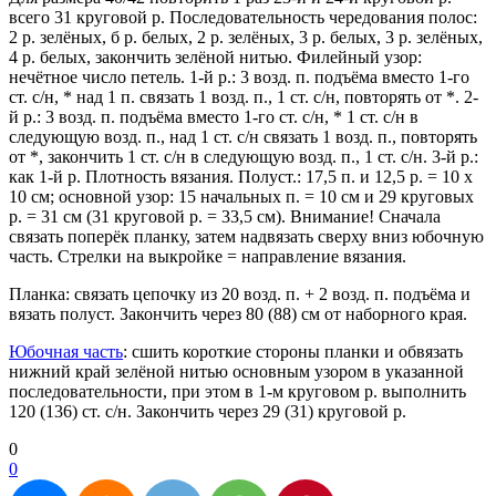
всего 31 круговой р. Последовательность чередования полос:
2 р. зелёных, б р. белых, 2 р. зелёных, 3 р. белых, 3 р. зелёных,
4 р. белых, закончить зелёной нитью. Филейный узор:
нечётное число петель. 1-й р.: 3 возд. п. подъёма вместо 1-го
ст. с/н, * над 1 п. связать 1 возд. п., 1 ст. с/н, повторять от *. 2-
й р.: 3 возд. п. подъёма вместо 1-го ст. с/н, * 1 ст. с/н в
следующую возд. п., над 1 ст. с/н связать 1 возд. п., повторять
от *, закончить 1 ст. с/н в следующую возд. п., 1 ст. с/н. 3-й р.:
как 1-й р. Плотность вязания. Полуст.: 17,5 п. и 12,5 р. = 10 х
10 см; основной узор: 15 начальных п. = 10 см и 29 круговых
р. = 31 см (31 круговой р. = 33,5 см). Внимание! Сначала
связать поперёк планку, затем надвязать сверху вниз юбочную
часть. Стрелки на выкройке = направление вязания.
Планка: связать цепочку из 20 возд. п. + 2 возд. п. подъёма и
вязать полуст. Закончить через 80 (88) см от наборного края.
Юбочная часть
: сшить короткие стороны планки и обвязать
нижний край зелёной нитью основным узором в указанной
последовательности, при этом в 1-м круговом р. выполнить
120 (136) ст. с/н. Закончить через 29 (31) круговой р.
0
0