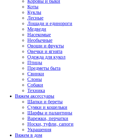
Коровы и быки
Коты
Куклы
Лесные
Лошади и единороги
Медведи
Насекомые
Необычные
Овощи и фрукты
Овечки и ягнята
Одежда для кукол
Птицы
Предметы быта
Свинки
Слоны
Собаки
Техника
Вяжем аксессуары
Шапки и береты
Сумки и кошельки
Шарфы и палантины
Варежки, перчатки
Носки, туфли, сапоги
Украшения
Вяжем в дом