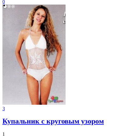
0
3
Купальник с круговым узором
1