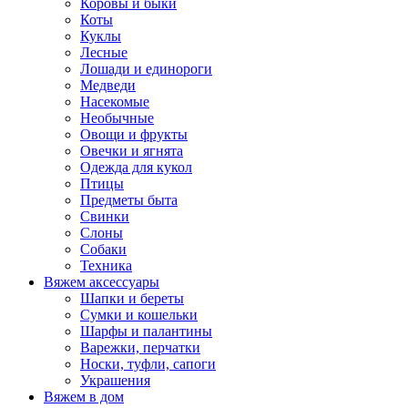
Коровы и быки
Коты
Куклы
Лесные
Лошади и единороги
Медведи
Насекомые
Необычные
Овощи и фрукты
Овечки и ягнята
Одежда для кукол
Птицы
Предметы быта
Свинки
Слоны
Собаки
Техника
Вяжем аксессуары
Шапки и береты
Сумки и кошельки
Шарфы и палантины
Варежки, перчатки
Носки, туфли, сапоги
Украшения
Вяжем в дом