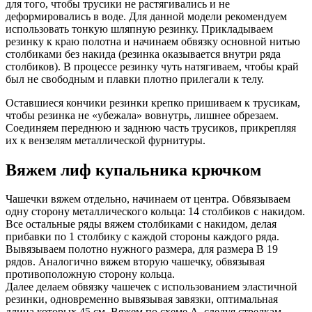
для того, чтобы трусики не растягивались и не
деформировались в воде. Для данной модели рекомендуем
использовать тонкую шляпную резинку. Прикладываем
резинку к краю полотна и начинаем обвязку основной нитью
столбиками без накида (резинка оказывается внутри ряда
столбиков). В процессе резинку чуть натягиваем, чтобы край
был не свободным и плавки плотно прилегали к телу.
Оставшиеся кончики резинки крепко пришиваем к трусикам,
чтобы резинка не «убежала» вовнутрь, лишнее обрезаем.
Соединяем переднюю и заднюю часть трусиков, прикрепляя
их к вензелям металлической фурнитуры.
Вяжем лиф купальника крючком
Чашечки вяжем отдельно, начинаем от центра. Обвязываем
одну сторону металлического кольца: 14 столбиков с накидом.
Все остальные ряды вяжем столбиками с накидом, делая
прибавки по 1 столбику с каждой стороны каждого ряда.
Вывязываем полотно нужного размера, для размера В 19
рядов. Аналогично вяжем вторую чашечку, обвязывая
противоположную сторону кольца.
Далее делаем обвязку чашечек с использованием эластичной
резинки, одновременно вывязывая завязки, оптимальная
длина которых 45 см. Вяжем по схеме А, следуя стрелкам.