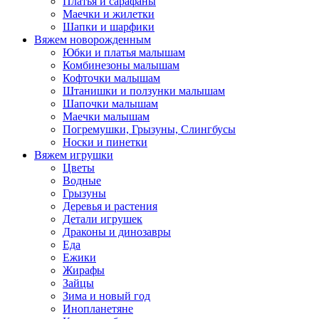
Платья и сарафаны
Маечки и жилетки
Шапки и шарфики
Вяжем новорожденным
Юбки и платья малышам
Комбинезоны малышам
Кофточки малышам
Штанишки и ползунки малышам
Шапочки малышам
Маечки малышам
Погремушки, Грызуны, Слингбусы
Носки и пинетки
Вяжем игрушки
Цветы
Водные
Грызуны
Деревья и растения
Детали игрушек
Драконы и динозавры
Еда
Ежики
Жирафы
Зайцы
Зима и новый год
Инопланетяне