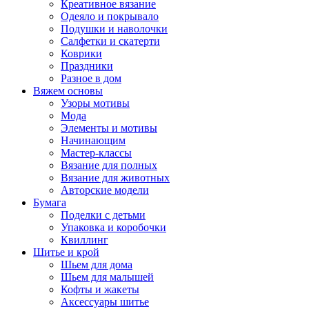
Креативное вязание
Одеяло и покрывало
Подушки и наволочки
Салфетки и скатерти
Коврики
Праздники
Разное в дом
Вяжем основы
Узоры мотивы
Мода
Элементы и мотивы
Начинающим
Мастер-классы
Вязание для полных
Вязание для животных
Авторские модели
Бумага
Поделки с детьми
Упаковка и коробочки
Квиллинг
Шитье и крой
Шьем для дома
Шьем для малышей
Кофты и жакеты
Аксессуары шитье