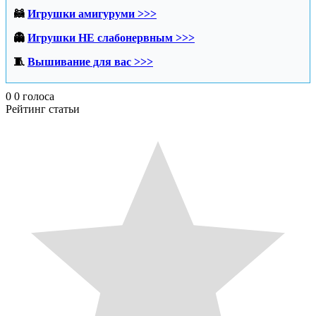
🦝
Игрушки амигуруми >>>
👻
Игрушки НЕ слабонервным >>>
🧵
Вышивание для вас >>>
0
0
голоса
Рейтинг статьи