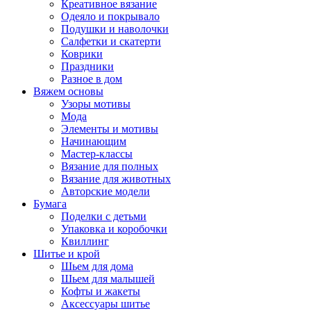
Креативное вязание
Одеяло и покрывало
Подушки и наволочки
Салфетки и скатерти
Коврики
Праздники
Разное в дом
Вяжем основы
Узоры мотивы
Мода
Элементы и мотивы
Начинающим
Мастер-классы
Вязание для полных
Вязание для животных
Авторские модели
Бумага
Поделки с детьми
Упаковка и коробочки
Квиллинг
Шитье и крой
Шьем для дома
Шьем для малышей
Кофты и жакеты
Аксессуары шитье