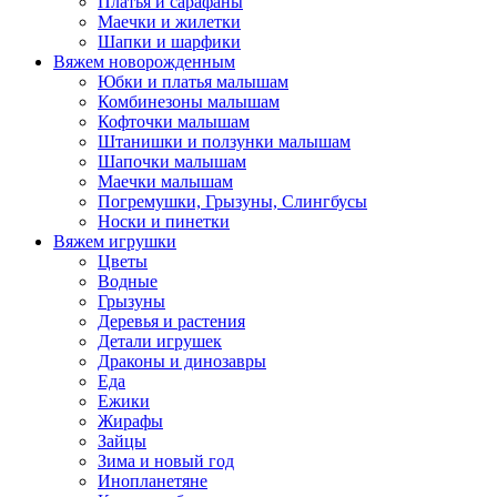
Платья и сарафаны
Маечки и жилетки
Шапки и шарфики
Вяжем новорожденным
Юбки и платья малышам
Комбинезоны малышам
Кофточки малышам
Штанишки и ползунки малышам
Шапочки малышам
Маечки малышам
Погремушки, Грызуны, Слингбусы
Носки и пинетки
Вяжем игрушки
Цветы
Водные
Грызуны
Деревья и растения
Детали игрушек
Драконы и динозавры
Еда
Ежики
Жирафы
Зайцы
Зима и новый год
Инопланетяне