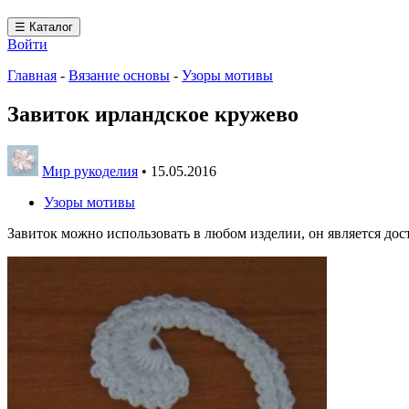
☰ Каталог
Войти
Главная
-
Вязание основы
-
Узоры мотивы
Завиток ирландское кружево
Мир рукоделия
•
15.05.2016
Узоры мотивы
Завиток можно использовать в любом изделии, он является до