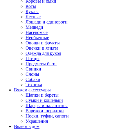
Коровы и быки
Коты
Куклы
Лесные
Лошади и единороги
Медведи
Насекомые
Необычные
Овощи и фрукты
Овечки и ягнята
Одежда для кукол
Птицы
Предметы быта
Свинки
Слоны
Собаки
Техника
Вяжем аксессуары
Шапки и береты
Сумки и кошельки
Шарфы и палантины
Варежки, перчатки
Носки, туфли, сапоги
Украшения
Вяжем в дом