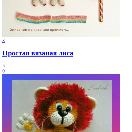
8
Простая вязаная лиса
5
0