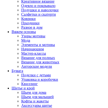
Креативное вязание
Одеяло и покрывало
Подушки и наволочки
Салфетки и скатерти
Коврики
Праздники
Разное в дом
Вяжем основы
Узоры мотивы
Мода
Элементы и мотивы
Начинающим
Мастер-классы
Вязание для полных
Вязание для животных
Авторские модели
Бумага
Поделки с детьми
Упаковка и коробочки
Квиллинг
Шитье и крой
Шьем для дома
Шьем для малышей
Кофты и жакеты
Аксессуары шитье