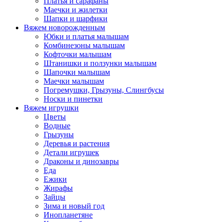
Платья и сарафаны
Маечки и жилетки
Шапки и шарфики
Вяжем новорожденным
Юбки и платья малышам
Комбинезоны малышам
Кофточки малышам
Штанишки и ползунки малышам
Шапочки малышам
Маечки малышам
Погремушки, Грызуны, Слингбусы
Носки и пинетки
Вяжем игрушки
Цветы
Водные
Грызуны
Деревья и растения
Детали игрушек
Драконы и динозавры
Еда
Ежики
Жирафы
Зайцы
Зима и новый год
Инопланетяне