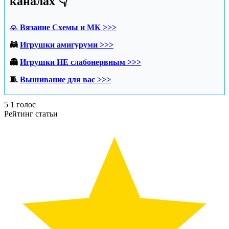
каналах 👇
🙏
Вязание Схемы и МК >>>
🦝
Игрушки амигуруми >>>
👻
Игрушки НЕ слабонервным >>>
🧵
Вышивание для вас >>>
5
1
голос
Рейтинг статьи