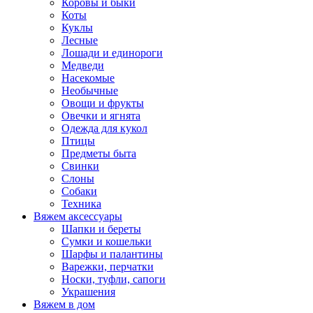
Коровы и быки
Коты
Куклы
Лесные
Лошади и единороги
Медведи
Насекомые
Необычные
Овощи и фрукты
Овечки и ягнята
Одежда для кукол
Птицы
Предметы быта
Свинки
Слоны
Собаки
Техника
Вяжем аксессуары
Шапки и береты
Сумки и кошельки
Шарфы и палантины
Варежки, перчатки
Носки, туфли, сапоги
Украшения
Вяжем в дом