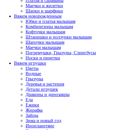
Платья и сарафаны
Маечки и жилетки
Шапки и шарфики
Вяжем новорожденным
Юбки и платья малышам
Комбинезоны малышам
Кофточки малышам
Штанишки и ползунки малышам
Шапочки малышам
Маечки малышам
Погремушки, Грызуны, Слингбусы
Носки и пинетки
Вяжем игрушки
Цветы
Водные
Грызуны
Деревья и растения
Детали игрушек
Драконы и динозавры
Еда
Ежики
Жирафы
Зайцы
Зима и новый год
Инопланетяне