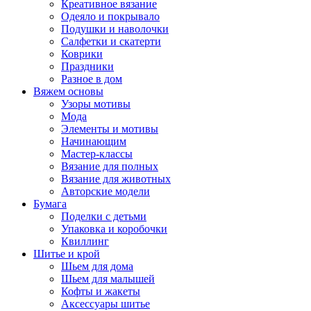
Креативное вязание
Одеяло и покрывало
Подушки и наволочки
Салфетки и скатерти
Коврики
Праздники
Разное в дом
Вяжем основы
Узоры мотивы
Мода
Элементы и мотивы
Начинающим
Мастер-классы
Вязание для полных
Вязание для животных
Авторские модели
Бумага
Поделки с детьми
Упаковка и коробочки
Квиллинг
Шитье и крой
Шьем для дома
Шьем для малышей
Кофты и жакеты
Аксессуары шитье