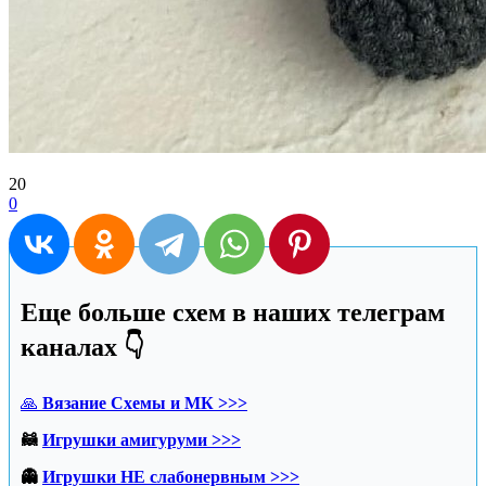
20
0
Еще больше схем в наших телеграм
каналах 👇
🙏
Вязание Схемы и МК >>>
🦝
Игрушки амигуруми >>>
👻
Игрушки НЕ слабонервным >>>