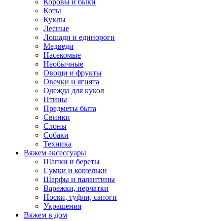
Коровы и быки
Коты
Куклы
Лесные
Лошади и единороги
Медведи
Насекомые
Необычные
Овощи и фрукты
Овечки и ягнята
Одежда для кукол
Птицы
Предметы быта
Свинки
Слоны
Собаки
Техника
Вяжем аксессуары
Шапки и береты
Сумки и кошельки
Шарфы и палантины
Варежки, перчатки
Носки, туфли, сапоги
Украшения
Вяжем в дом