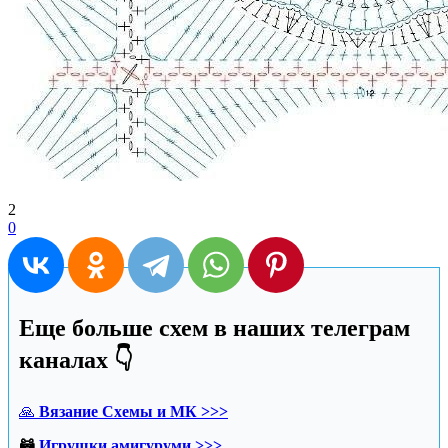
2
0
Еще больше схем в наших телеграм
каналах 👇
🙏
Вязание Схемы и МК >>>
🦝
Игрушки амигуруми >>>