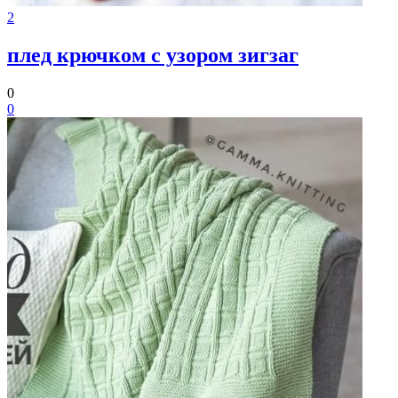
2
плед крючком с узором зигзаг
0
0