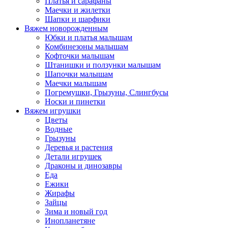
Платья и сарафаны
Маечки и жилетки
Шапки и шарфики
Вяжем новорожденным
Юбки и платья малышам
Комбинезоны малышам
Кофточки малышам
Штанишки и ползунки малышам
Шапочки малышам
Маечки малышам
Погремушки, Грызуны, Слингбусы
Носки и пинетки
Вяжем игрушки
Цветы
Водные
Грызуны
Деревья и растения
Детали игрушек
Драконы и динозавры
Еда
Ежики
Жирафы
Зайцы
Зима и новый год
Инопланетяне