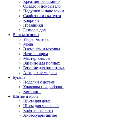
Креативное вязание
Одеяло и покрывало
Подушки и наволочки
Салфетки и скатерти
Коврики
Праздники
Разное в дом
Вяжем основы
Узоры мотивы
Мода
Элементы и мотивы
Начинающим
Мастер-классы
Вязание для полных
Вязание для животных
Авторские модели
Бумага
Поделки с детьми
Упаковка и коробочки
Квиллинг
Шитье и крой
Шьем для дома
Шьем для малышей
Кофты и жакеты
Аксессуары шитье