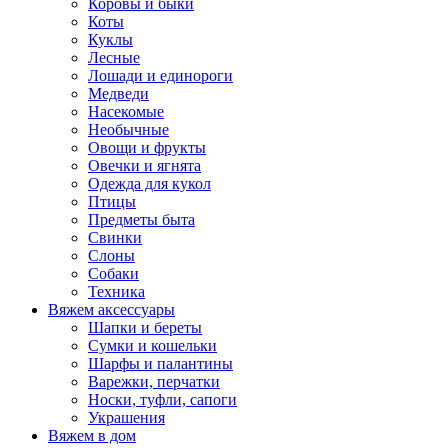
Коровы и быки
Коты
Куклы
Лесные
Лошади и единороги
Медведи
Насекомые
Необычные
Овощи и фрукты
Овечки и ягнята
Одежда для кукол
Птицы
Предметы быта
Свинки
Слоны
Собаки
Техника
Вяжем аксессуары
Шапки и береты
Сумки и кошельки
Шарфы и палантины
Варежки, перчатки
Носки, туфли, сапоги
Украшения
Вяжем в дом