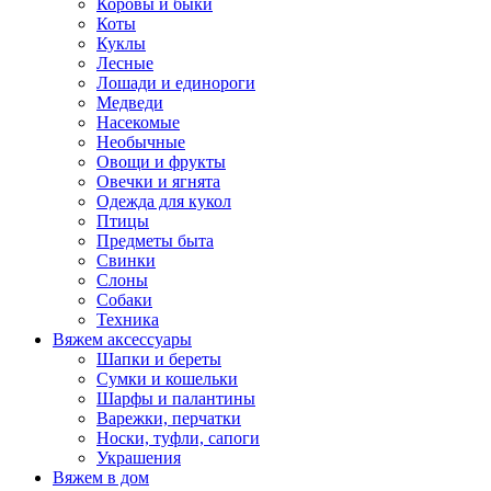
Коровы и быки
Коты
Куклы
Лесные
Лошади и единороги
Медведи
Насекомые
Необычные
Овощи и фрукты
Овечки и ягнята
Одежда для кукол
Птицы
Предметы быта
Свинки
Слоны
Собаки
Техника
Вяжем аксессуары
Шапки и береты
Сумки и кошельки
Шарфы и палантины
Варежки, перчатки
Носки, туфли, сапоги
Украшения
Вяжем в дом