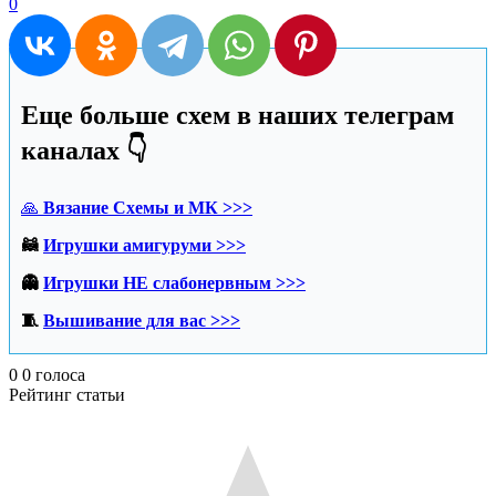
0
Еще больше схем в наших телеграм
каналах 👇
🙏
Вязание Схемы и МК >>>
🦝
Игрушки амигуруми >>>
👻
Игрушки НЕ слабонервным >>>
🧵
Вышивание для вас >>>
0
0
голоса
Рейтинг статьи