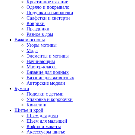
Креативное вязание
Одеяло и покрывало
Подушки и наволочки
Салфетки и скатерти
Коврики
Праздники
Разное в дом
Вяжем основы
Узоры мотивы
Мода
Элементы и мотивы
Начинающим
Мастер-классы
Вязание для полных
Вязание для животных
Авторские модели
Бумага
Поделки с детьми
Упаковка и коробочки
Квиллинг
Шитье и крой
Шьем для дома
Шьем для малышей
Кофты и жакеты
Аксессуары шитье