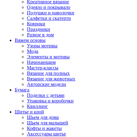
Креативное вязание
Одеяло и покрывало
Подушки и наволочки
Салфетки и скатерти
Коврики
Праздники
Разное в дом
Вяжем основы
Узоры мотивы
Мода
Элементы и мотивы
Начинающим
Мастер-классы
Вязание для полных
Вязание для животных
Авторские модели
Бумага
Поделки с детьми
Упаковка и коробочки
Квиллинг
Шитье и крой
Шьем для дома
Шьем для малышей
Кофты и жакеты
Аксессуары шитье