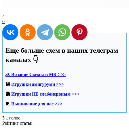
4
0
Еще больше схем в наших телеграм
каналах 👇
🙏
Вязание Схемы и МК >>>
🦝
Игрушки амигуруми >>>
👻
Игрушки НЕ слабонервным >>>
🧵
Вышивание для вас >>>
5
1
голос
Рейтинг статьи