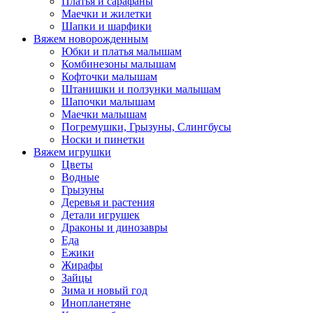
Платья и сарафаны
Маечки и жилетки
Шапки и шарфики
Вяжем новорожденным
Юбки и платья малышам
Комбинезоны малышам
Кофточки малышам
Штанишки и ползунки малышам
Шапочки малышам
Маечки малышам
Погремушки, Грызуны, Слингбусы
Носки и пинетки
Вяжем игрушки
Цветы
Водные
Грызуны
Деревья и растения
Детали игрушек
Драконы и динозавры
Еда
Ежики
Жирафы
Зайцы
Зима и новый год
Инопланетяне