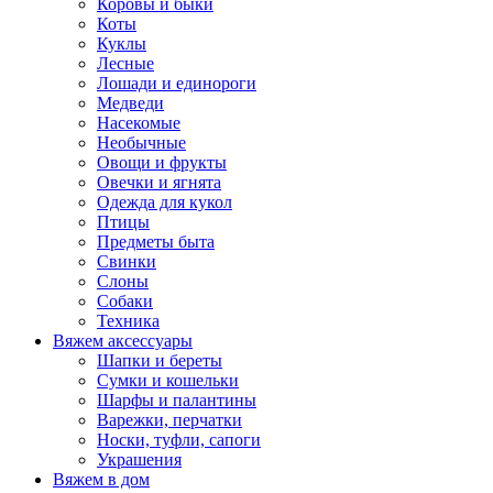
Коровы и быки
Коты
Куклы
Лесные
Лошади и единороги
Медведи
Насекомые
Необычные
Овощи и фрукты
Овечки и ягнята
Одежда для кукол
Птицы
Предметы быта
Свинки
Слоны
Собаки
Техника
Вяжем аксессуары
Шапки и береты
Сумки и кошельки
Шарфы и палантины
Варежки, перчатки
Носки, туфли, сапоги
Украшения
Вяжем в дом