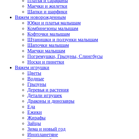
Платья и сарафаны
Маечки и жилетки
Шапки и шарфики
Вяжем новорожденным
Юбки и платья малышам
Комбинезоны малышам
Кофточки малышам
Штанишки и ползунки малышам
Шапочки малышам
Маечки малышам
Погремушки, Грызуны, Слингбусы
Носки и пинетки
Вяжем игрушки
Цветы
Водные
Грызуны
Деревья и растения
Детали игрушек
Драконы и динозавры
Еда
Ежики
Жирафы
Зайцы
Зима и новый год
Инопланетяне