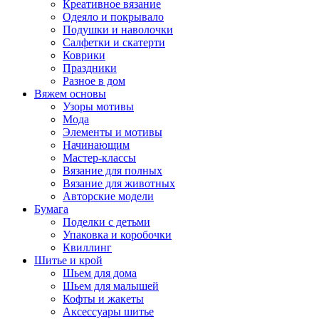
Креативное вязание
Одеяло и покрывало
Подушки и наволочки
Салфетки и скатерти
Коврики
Праздники
Разное в дом
Вяжем основы
Узоры мотивы
Мода
Элементы и мотивы
Начинающим
Мастер-классы
Вязание для полных
Вязание для животных
Авторские модели
Бумага
Поделки с детьми
Упаковка и коробочки
Квиллинг
Шитье и крой
Шьем для дома
Шьем для малышей
Кофты и жакеты
Аксессуары шитье