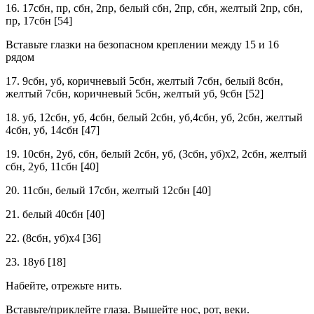
16. 17сбн, пр, сбн, 2пр, белый сбн, 2пр, сбн, желтый 2пр, сбн,
пр, 17сбн [54]
Вставьте глазки на безопасном креплении между 15 и 16
рядом
17. 9сбн, уб, коричневый 5сбн, желтый 7сбн, белый 8сбн,
желтый 7сбн, коричневый 5сбн, желтый уб, 9сбн [52]
18. уб, 12сбн, уб, 4сбн, белый 2сбн, уб,4сбн, уб, 2сбн, желтый
4сбн, уб, 14сбн [47]
19. 10сбн, 2уб, сбн, белый 2сбн, уб, (3сбн, уб)х2, 2сбн, желтый
сбн, 2уб, 11сбн [40]
20. 11сбн, белый 17сбн, желтый 12сбн [40]
21. белый 40сбн [40]
22. (8сбн, уб)х4 [36]
23. 18уб [18]
Набейте, отрежьте нить.
Вставьте/приклейте глаза. Вышейте нос, рот, веки.