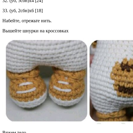
32. (уб, 5сбн)х4 [24]
33. (уб, 2сбн)х6 [18]
Набейте, отрежьте нить.
Вышейте шнурки на кроссовках
Вяжем тело