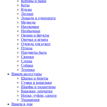
Коровы и быки
Коты
Куклы
Лесные
Лошади и единороги
Медведи
Насекомые
Необычные
Овощи и фрукты
Овечки и ягнята
Одежда для кукол
Птицы
Предметы быта
Свинки
Слоны
Собаки
Техника
Вяжем аксессуары
Шапки и береты
Сумки и кошельки
Шарфы и палантины
Варежки, перчатки
Носки, туфли, сапоги
Украшения
Вяжем в дом