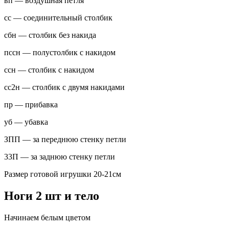
вп — воздушная петля
сс — соединительный столбик
сбн — столбик без накида
пссн — полустолбик с накидом
ссн — столбик с накидом
сс2н — столбик с двумя накидами
пр — прибавка
уб — убавка
ЗПП — за переднюю стенку петли
33П — за заднюю стенку петли
Размер готовой игрушки 20-21см
Ноги 2 шт и тело
Начинаем белым цветом