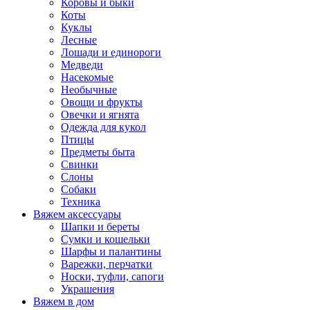
Коровы и быки
Коты
Куклы
Лесные
Лошади и единороги
Медведи
Насекомые
Необычные
Овощи и фрукты
Овечки и ягнята
Одежда для кукол
Птицы
Предметы быта
Свинки
Слоны
Собаки
Техника
Вяжем аксессуары
Шапки и береты
Сумки и кошельки
Шарфы и палантины
Варежки, перчатки
Носки, туфли, сапоги
Украшения
Вяжем в дом