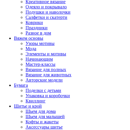
Креативное вязание
Одеяло и покрывало
Подушки и наволочки
Салфетки и скатерти
Коврики
Праздники
Разное в дом
Вяжем основы
Узоры мотивы
Мода
Элементы и мотивы
Начинающим
Мастер-классы
Вязание для полных
Вязание для животных
Авторские модели
Бумага
Поделки с детьми
Упаковка и коробочки
Квиллинг
Шитье и крой
Шьем для дома
Шьем для малышей
Кофты и жакеты
Аксессуары шитье