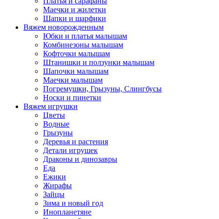
Платья и сарафаны
Маечки и жилетки
Шапки и шарфики
Вяжем новорожденным
Юбки и платья малышам
Комбинезоны малышам
Кофточки малышам
Штанишки и ползунки малышам
Шапочки малышам
Маечки малышам
Погремушки, Грызуны, Слингбусы
Носки и пинетки
Вяжем игрушки
Цветы
Водные
Грызуны
Деревья и растения
Детали игрушек
Драконы и динозавры
Еда
Ежики
Жирафы
Зайцы
Зима и новый год
Инопланетяне