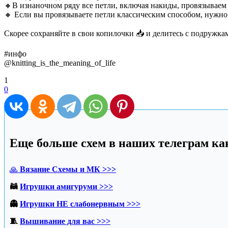
🔸В изнаночном ряду все петли, включая накиды, провязываем 
🔸 Если вы провязываете петли классическим способом, нужно 
Скорее сохраняйте в свои копилочки 📥 и делитесь с подружк
#инфо
@knitting_is_the_meaning_of_life
1
0
Еще больше схем в наших телеграм кан
🙏
Вязание Схемы и МК >>>
🦝
Игрушки амигуруми >>>
👻
Игрушки НЕ слабонервным >>>
🧵
Вышивание для вас >>>