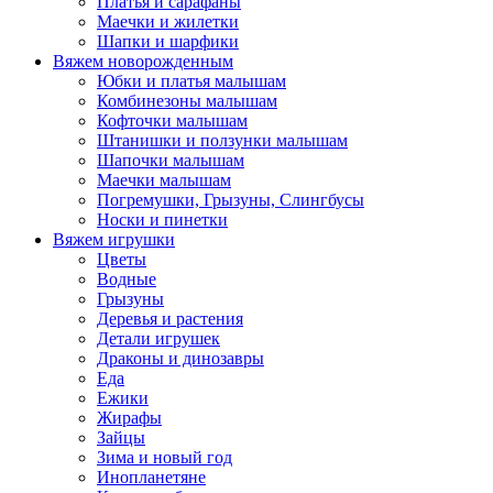
Платья и сарафаны
Маечки и жилетки
Шапки и шарфики
Вяжем новорожденным
Юбки и платья малышам
Комбинезоны малышам
Кофточки малышам
Штанишки и ползунки малышам
Шапочки малышам
Маечки малышам
Погремушки, Грызуны, Слингбусы
Носки и пинетки
Вяжем игрушки
Цветы
Водные
Грызуны
Деревья и растения
Детали игрушек
Драконы и динозавры
Еда
Ежики
Жирафы
Зайцы
Зима и новый год
Инопланетяне