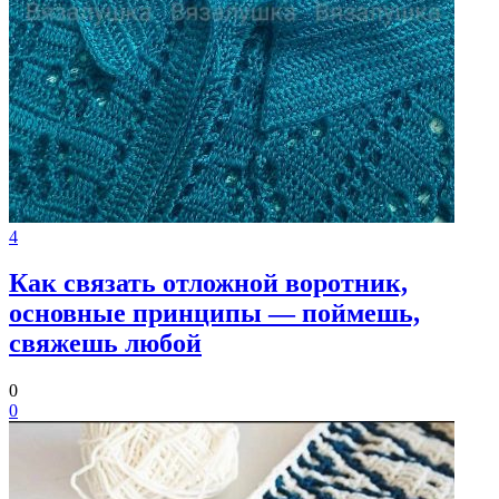
4
Как связать отложной воротник,
основные принципы — поймешь,
свяжешь любой
0
0