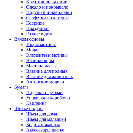
Креативное вязание
Одеяло и покрывало
Подушки и наволочки
Салфетки и скатерти
Коврики
Праздники
Разное в дом
Вяжем основы
Узоры мотивы
Мода
Элементы и мотивы
Начинающим
Мастер-классы
Вязание для полных
Вязание для животных
Авторские модели
Бумага
Поделки с детьми
Упаковка и коробочки
Квиллинг
Шитье и крой
Шьем для дома
Шьем для малышей
Кофты и жакеты
Аксессуары шитье