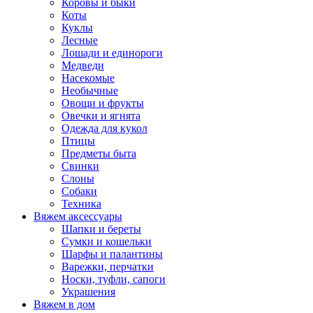
Коровы и быки
Коты
Куклы
Лесные
Лошади и единороги
Медведи
Насекомые
Необычные
Овощи и фрукты
Овечки и ягнята
Одежда для кукол
Птицы
Предметы быта
Свинки
Слоны
Собаки
Техника
Вяжем аксессуары
Шапки и береты
Сумки и кошельки
Шарфы и палантины
Варежки, перчатки
Носки, туфли, сапоги
Украшения
Вяжем в дом