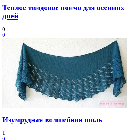
Теплое твидовое пончо для осенних
дней
0
0
Изумрудная волшебная шаль
1
0