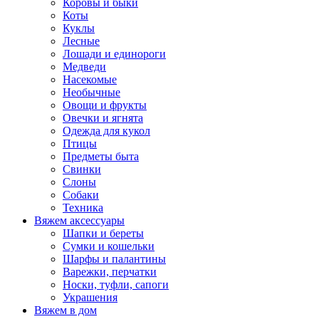
Коровы и быки
Коты
Куклы
Лесные
Лошади и единороги
Медведи
Насекомые
Необычные
Овощи и фрукты
Овечки и ягнята
Одежда для кукол
Птицы
Предметы быта
Свинки
Слоны
Собаки
Техника
Вяжем аксессуары
Шапки и береты
Сумки и кошельки
Шарфы и палантины
Варежки, перчатки
Носки, туфли, сапоги
Украшения
Вяжем в дом