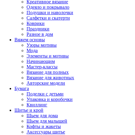
Креативное вязание
Одеяло и покрывало
Подушки и наволочки
Салфетки и скатерти
Коврики
Праздники
Разное в дом
Вяжем основы
Узоры мотивы
Мода
Элементы и мотивы
Начинающим
Мастер-классы
Вязание для полных
Вязание для животных
Авторские модели
Бумага
Поделки с детьми
Упаковка и коробочки
Квиллинг
Шитье и крой
Шьем для дома
Шьем для малышей
Кофты и жакеты
Аксессуары шитье