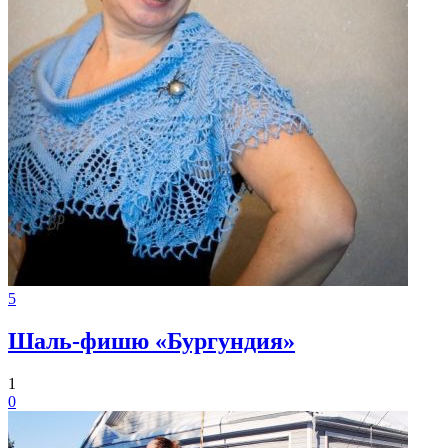
5
Шаль-фишю «Бургундия»
1
0