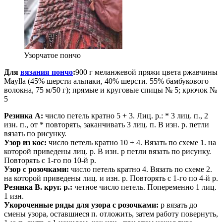
Узорчатое пончо
Для
вязания пончо
:
900 г меланжевой пряжи цвета ржавчины
Maylla (45% шерсти альпаки, 40% шерсти. 55% бамбукового
волокна, 75 м/50 г); прямые и круговые спицы № 5; крючок №
5
Резинка А:
число петель кратно 5 + 3. Лиц. р.: * 3 лиц. п., 2
изн. п., от * повторять, заканчивать 3 лиц. п. В изн. р. петли
вязать по рисунку.
Узор из кос:
число петель кратно 10 + 4. Вязать по схеме 1. на
которой приведены лиц. р. В изн. р петли вязать по рисунку.
Повторять с 1-го по 10-й р.
Узор с розочками:
число петель кратно 4. Вязать по схеме 2.
на которой приведены лиц. и изн. р. Повторять с 1-го по 4-й р.
Резинка В. круг. p.:
четное число петель. Попеременно 1 лиц.
1 изн.
Укороченные ряды для узора с розочками:
р вязать до
смены узора, оставшиеся п. отложить, затем работу повернуть,