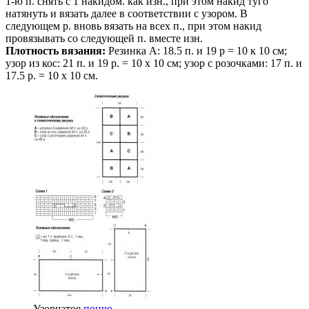
1-ю п. снять с 1 накидом. как изн., при этом накид туго
натянуть и вязать далее в соответствии с узором. В
следующем р. вновь вязать на всех п., при этом накид
провязывать со следующей п. вместе изн.
Плотность вязания:
Резинка А: 18.5 п. и 19 р = 10 к 10 см;
узор из кос: 21 п. и 19 р. = 10 х 10 см; узор с розочками: 17 п. и
17.5 р. = 10 х 10 см.
Узорчатое
пончо