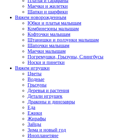
Платья и сарафаны
Маечки и жилетки
Шапки и шарфики
Вяжем новорожденным
Юбки и платья малышам
Комбинезоны малышам
Кофточки малышам
Штанишки и ползунки малышам
Шапочки малышам
Маечки малышам
Погремушки, Грызуны, Слингбусы
Носки и пинетки
Вяжем игрушки
Цветы
Водные
Грызуны
Деревья и растения
Детали игрушек
Драконы и динозавры
Еда
Ежики
Жирафы
Зайцы
Зима и новый год
Инопланетяне