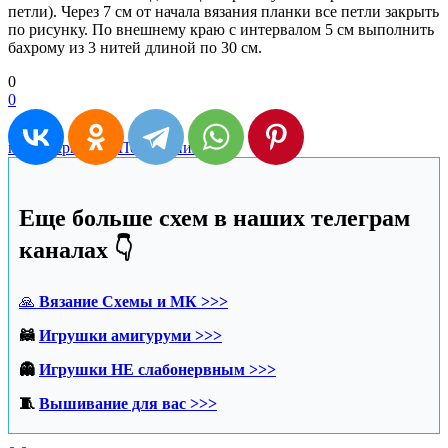
петли). Через 7 см от начала вязания планки все петли закрыть
по рисунку. По внешнему краю с интервалом 5 см выполнить
бахрому из 3 нитей длиной по 30 см.
0
0
пончо крючком
Пончо спицами
Еще больше схем в наших телеграм
каналах 👇
🙏
Вязание Схемы и МК >>>
🦝
Игрушки амигуруми >>>
👻
Игрушки НЕ слабонервным >>>
🧵
Вышивание для вас >>>