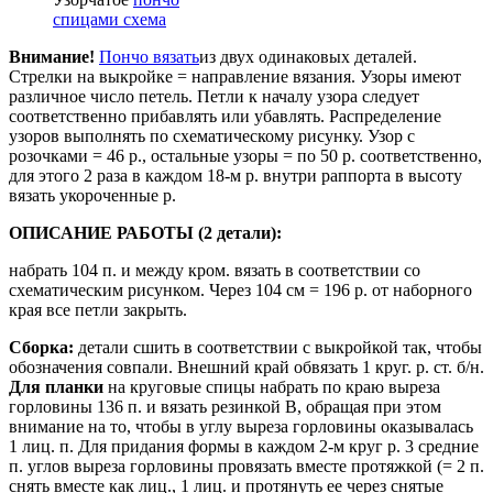
спицами схема
Внимание!
Пончо вязать
из двух одинаковых деталей.
Стрелки на выкройке = направление вязания. Узоры имеют
различное число петель. Петли к началу узора следует
соответственно прибавлять или убавлять. Распределение
узоров выполнять по схематическому рисунку. Узор с
розочками = 46 р., остальные узоры = по 50 р. соответственно,
для этого 2 раза в каждом 18-м р. внутри раппорта в высоту
вязать укороченные р.
ОПИСАНИЕ РАБОТЫ (2 детали):
набрать 104 п. и между кром. вязать в соответствии со
схематическим рисунком. Через 104 см = 196 р. от наборного
края все петли закрыть.
Сборка:
детали сшить в соответствии с выкройкой так, чтобы
обозначения совпали. Внешний край обвязать 1 круг. р. ст. б/н.
Для планки
на круговые спицы набрать по краю выреза
горловины 136 п. и вязать резинкой В, обращая при этом
внимание на то, чтобы в углу выреза горловины оказывалась
1 лиц. п. Для придания формы в каждом 2-м круг р. 3 средние
п. углов выреза горловины провязать вместе протяжкой (= 2 п.
снять вместе как лиц., 1 лиц. и протянуть ее через снятые