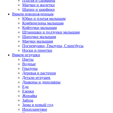
Платья и сарафаны
Маечки и жилетки
Шапки и шарфики
Вяжем новорожденным
Юбки и платья малышам
Комбинезоны малышам
Кофточки малышам
Штанишки и ползунки малышам
Шапочки малышам
Маечки малышам
Погремушки, Грызуны, Слингбусы
Носки и пинетки
Вяжем игрушки
Цветы
Водные
Грызуны
Деревья и растения
Детали игрушек
Драконы и динозавры
Еда
Ежики
Жирафы
Зайцы
Зима и новый год
Инопланетяне