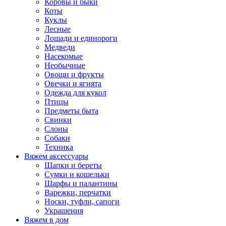
Коровы и быки
Коты
Куклы
Лесные
Лошади и единороги
Медведи
Насекомые
Необычные
Овощи и фрукты
Овечки и ягнята
Одежда для кукол
Птицы
Предметы быта
Свинки
Слоны
Собаки
Техника
Вяжем аксессуары
Шапки и береты
Сумки и кошельки
Шарфы и палантины
Варежки, перчатки
Носки, туфли, сапоги
Украшения
Вяжем в дом