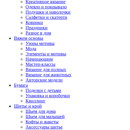
Креативное вязание
Одеяло и покрывало
Подушки и наволочки
Салфетки и скатерти
Коврики
Праздники
Разное в дом
Вяжем основы
Узоры мотивы
Мода
Элементы и мотивы
Начинающим
Мастер-классы
Вязание для полных
Вязание для животных
Авторские модели
Бумага
Поделки с детьми
Упаковка и коробочки
Квиллинг
Шитье и крой
Шьем для дома
Шьем для малышей
Кофты и жакеты
Аксессуары шитье