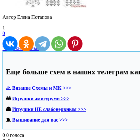
Автор Елена Потапова
1
0
Тапочки вязаные
Еще больше схем в наших телеграм кан
🙏
Вязание Схемы и МК >>>
🦝
Игрушки амигуруми >>>
👻
Игрушки НЕ слабонервным >>>
🧵
Вышивание для вас >>>
0
0
голоса