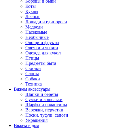
Коровы и быки
Коты
Куклы
Лесные
Лошади и единороги
Медведи
Насекомые
Необычные
Овощи и фрукты
Овечки и ягнята
Одежда для кукол
Птицы
Предметы быта
Свинки
Слоны
Собаки
Техника
Вяжем аксессуары
Шапки и береты
Сумки и кошельки
Шарфы и палантины
Варежки, перчатки
Носки, туфли, сапоги
Украшения
Вяжем в дом