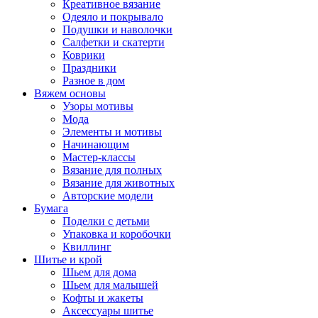
Креативное вязание
Одеяло и покрывало
Подушки и наволочки
Салфетки и скатерти
Коврики
Праздники
Разное в дом
Вяжем основы
Узоры мотивы
Мода
Элементы и мотивы
Начинающим
Мастер-классы
Вязание для полных
Вязание для животных
Авторские модели
Бумага
Поделки с детьми
Упаковка и коробочки
Квиллинг
Шитье и крой
Шьем для дома
Шьем для малышей
Кофты и жакеты
Аксессуары шитье