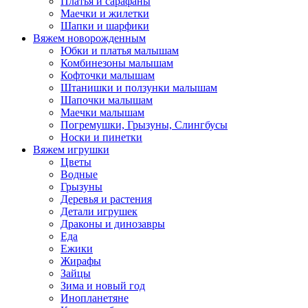
Платья и сарафаны
Маечки и жилетки
Шапки и шарфики
Вяжем новорожденным
Юбки и платья малышам
Комбинезоны малышам
Кофточки малышам
Штанишки и ползунки малышам
Шапочки малышам
Маечки малышам
Погремушки, Грызуны, Слингбусы
Носки и пинетки
Вяжем игрушки
Цветы
Водные
Грызуны
Деревья и растения
Детали игрушек
Драконы и динозавры
Еда
Ежики
Жирафы
Зайцы
Зима и новый год
Инопланетяне