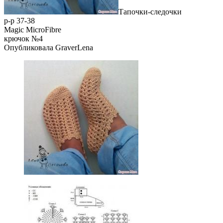
Тапочки-следочки
р-р 37-38
Magic MicroFibre
крючок №4
Опубликовала GraverLena