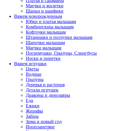
Платья и сарафаны
Маечки и жилетки
Шапки и шарфики
Вяжем новорожденным
Юбки и платья малышам
Комбинезоны малышам
Кофточки малышам
Штанишки и ползунки малышам
Шапочки малышам
Маечки малышам
Погремушки, Грызуны, Слингбусы
Носки и пинетки
Вяжем игрушки
Цветы
Водные
Грызуны
Деревья и растения
Детали игрушек
Драконы и динозавры
Еда
Ежики
Жирафы
Зайцы
Зима и новый год
Инопланетяне