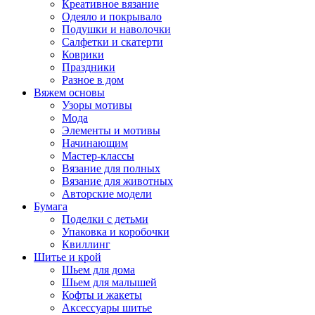
Креативное вязание
Одеяло и покрывало
Подушки и наволочки
Салфетки и скатерти
Коврики
Праздники
Разное в дом
Вяжем основы
Узоры мотивы
Мода
Элементы и мотивы
Начинающим
Мастер-классы
Вязание для полных
Вязание для животных
Авторские модели
Бумага
Поделки с детьми
Упаковка и коробочки
Квиллинг
Шитье и крой
Шьем для дома
Шьем для малышей
Кофты и жакеты
Аксессуары шитье