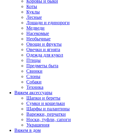
Коровы и быки
Коты
Куклы
Лесные
Лошади и единороги
Медведи
Насекомые
Необычные
Овощи и фрукты
Овечки и ягнята
Одежда для кукол
Птицы
Предметы быта
Свинки
Слоны
Собаки
Техника
Вяжем аксессуары
Шапки и береты
Сумки и кошельки
Шарфы и палантины
Варежки, перчатки
Носки, туфли, сапоги
Украшения
Вяжем в дом