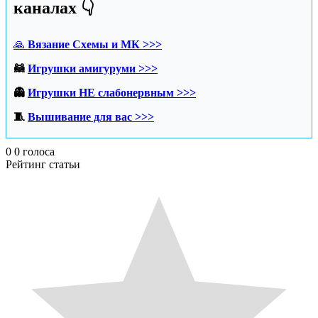
каналах 👇
🙏
Вязание Схемы и МК >>>
🦝
Игрушки амигуруми >>>
👻
Игрушки НЕ слабонервным >>>
🧵
Вышивание для вас >>>
0
0
голоса
Рейтинг статьи