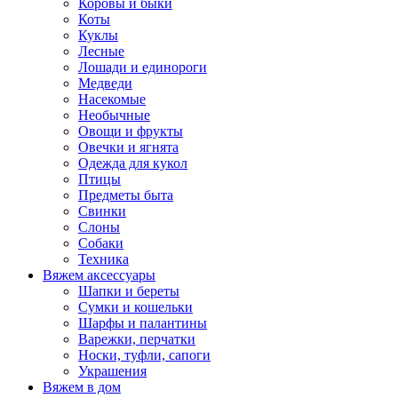
Коровы и быки
Коты
Куклы
Лесные
Лошади и единороги
Медведи
Насекомые
Необычные
Овощи и фрукты
Овечки и ягнята
Одежда для кукол
Птицы
Предметы быта
Свинки
Слоны
Собаки
Техника
Вяжем аксессуары
Шапки и береты
Сумки и кошельки
Шарфы и палантины
Варежки, перчатки
Носки, туфли, сапоги
Украшения
Вяжем в дом