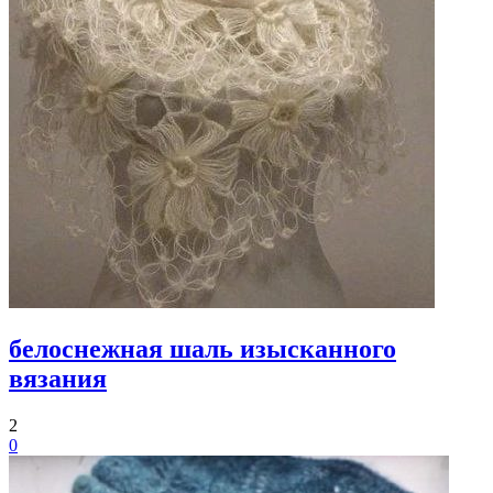
белоснежная шаль изысканного
вязания
2
0