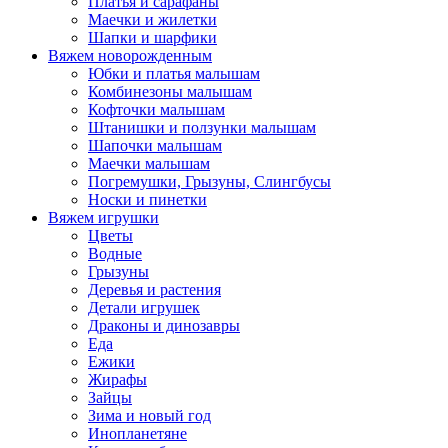
Платья и сарафаны
Маечки и жилетки
Шапки и шарфики
Вяжем новорожденным
Юбки и платья малышам
Комбинезоны малышам
Кофточки малышам
Штанишки и ползунки малышам
Шапочки малышам
Маечки малышам
Погремушки, Грызуны, Слингбусы
Носки и пинетки
Вяжем игрушки
Цветы
Водные
Грызуны
Деревья и растения
Детали игрушек
Драконы и динозавры
Еда
Ежики
Жирафы
Зайцы
Зима и новый год
Инопланетяне