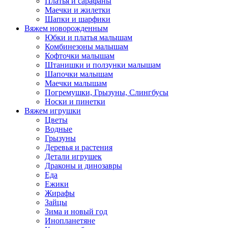
Платья и сарафаны
Маечки и жилетки
Шапки и шарфики
Вяжем новорожденным
Юбки и платья малышам
Комбинезоны малышам
Кофточки малышам
Штанишки и ползунки малышам
Шапочки малышам
Маечки малышам
Погремушки, Грызуны, Слингбусы
Носки и пинетки
Вяжем игрушки
Цветы
Водные
Грызуны
Деревья и растения
Детали игрушек
Драконы и динозавры
Еда
Ежики
Жирафы
Зайцы
Зима и новый год
Инопланетяне