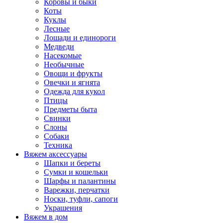
Коровы и быки
Коты
Куклы
Лесные
Лошади и единороги
Медведи
Насекомые
Необычные
Овощи и фрукты
Овечки и ягнята
Одежда для кукол
Птицы
Предметы быта
Свинки
Слоны
Собаки
Техника
Вяжем аксессуары
Шапки и береты
Сумки и кошельки
Шарфы и палантины
Варежки, перчатки
Носки, туфли, сапоги
Украшения
Вяжем в дом