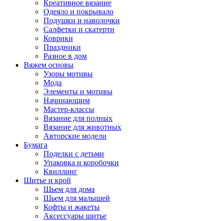
Креативное вязание
Одеяло и покрывало
Подушки и наволочки
Салфетки и скатерти
Коврики
Праздники
Разное в дом
Вяжем основы
Узоры мотивы
Мода
Элементы и мотивы
Начинающим
Мастер-классы
Вязание для полных
Вязание для животных
Авторские модели
Бумага
Поделки с детьми
Упаковка и коробочки
Квиллинг
Шитье и крой
Шьем для дома
Шьем для малышей
Кофты и жакеты
Аксессуары шитье