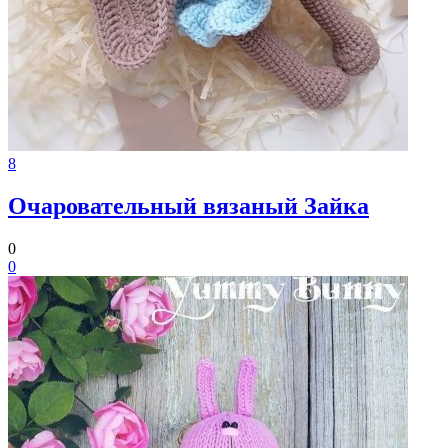
8
Очаровательный вязаный Зайка
0
0