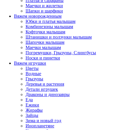
Платья и сарафаны
Маечки и жилетки
Шапки и шарфики
Вяжем новорожденным
Юбки и платья малышам
Комбинезоны малышам
Кофточки малышам
Штанишки и ползунки малышам
Шапочки малышам
Маечки малышам
Погремушки, Грызуны, Слингбусы
Носки и пинетки
Вяжем игрушки
Цветы
Водные
Грызуны
Деревья и растения
Детали игрушек
Драконы и динозавры
Еда
Ежики
Жирафы
Зайцы
Зима и новый год
Инопланетяне