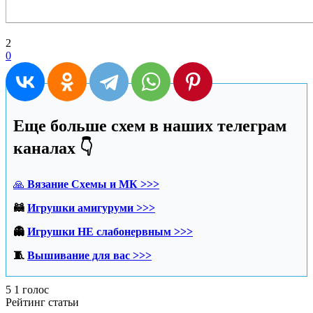
2
0
Еще больше схем в наших телеграм
каналах 👇
🙏
Вязание Схемы и МК >>>
🦝
Игрушки амигуруми >>>
👻
Игрушки НЕ слабонервным >>>
🧵
Вышивание для вас >>>
5
1
голос
Рейтинг статьи