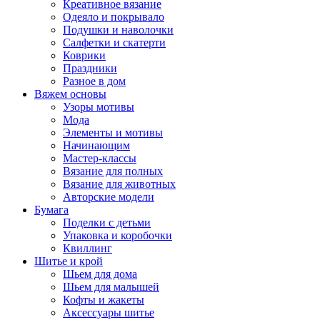
Креативное вязание
Одеяло и покрывало
Подушки и наволочки
Салфетки и скатерти
Коврики
Праздники
Разное в дом
Вяжем основы
Узоры мотивы
Мода
Элементы и мотивы
Начинающим
Мастер-классы
Вязание для полных
Вязание для животных
Авторские модели
Бумага
Поделки с детьми
Упаковка и коробочки
Квиллинг
Шитье и крой
Шьем для дома
Шьем для малышей
Кофты и жакеты
Аксессуары шитье