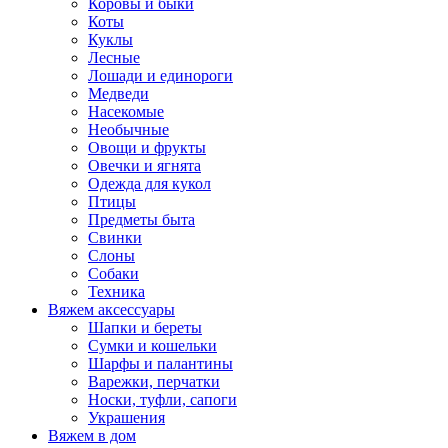
Коровы и быки
Коты
Куклы
Лесные
Лошади и единороги
Медведи
Насекомые
Необычные
Овощи и фрукты
Овечки и ягнята
Одежда для кукол
Птицы
Предметы быта
Свинки
Слоны
Собаки
Техника
Вяжем аксессуары
Шапки и береты
Сумки и кошельки
Шарфы и палантины
Варежки, перчатки
Носки, туфли, сапоги
Украшения
Вяжем в дом