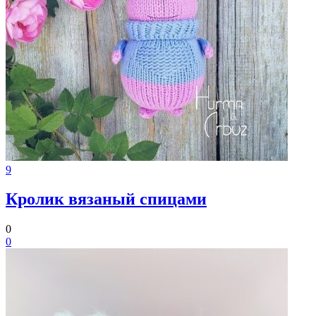
9
Кролик вязаный спицами
0
0