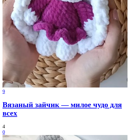
9
Вязаный зайчик — милое чудо для
всех
4
0