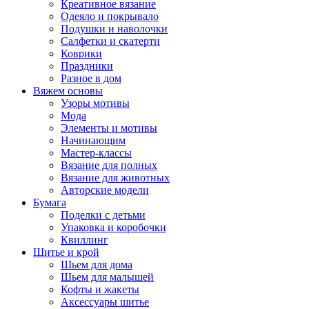
Креативное вязание
Одеяло и покрывало
Подушки и наволочки
Салфетки и скатерти
Коврики
Праздники
Разное в дом
Вяжем основы
Узоры мотивы
Мода
Элементы и мотивы
Начинающим
Мастер-классы
Вязание для полных
Вязание для животных
Авторские модели
Бумага
Поделки с детьми
Упаковка и коробочки
Квиллинг
Шитье и крой
Шьем для дома
Шьем для малышей
Кофты и жакеты
Аксессуары шитье