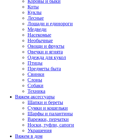
Коровы и быки
Коты
Куклы
Лесные
Лошади и единороги
Медведи
Насекомые
Необычные
Овощи и фрукты
Овечки и ягнята
Одежда для кукол
Птицы
Предметы быта
Свинки
Слоны
Собаки
Техника
Вяжем аксессуары
Шапки и береты
Сумки и кошельки
Шарфы и палантины
Варежки, перчатки
Носки, туфли, сапоги
Украшения
Вяжем в дом