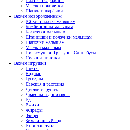
Платья и сарафаны
Маечки и жилетки
Шапки и шарфики
Вяжем новорожденным
Юбки и платья малышам
Комбинезоны малышам
Кофточки малышам
Штанишки и ползунки малышам
Шапочки малышам
Маечки малышам
Погремушки, Грызуны, Слингбусы
Носки и пинетки
Вяжем игрушки
Цветы
Водные
Грызуны
Деревья и растения
Детали игрушек
Драконы и динозавры
Еда
Ежики
Жирафы
Зайцы
Зима и новый год
Инопланетяне