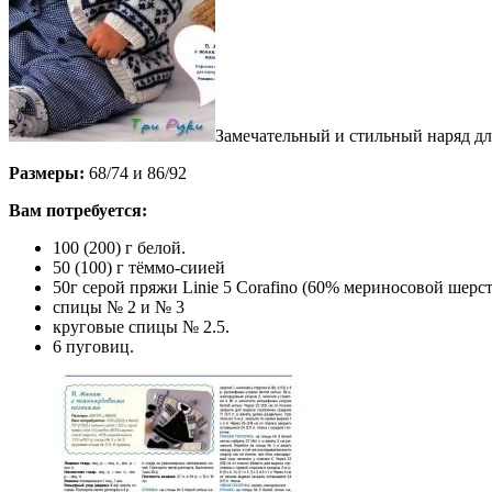
Замечательный и стильный наряд дл
Размеры:
68/74 и 86/92
Вам потребуется:
100 (200) г белой.
50 (100) г тёммо-сиией
50г серой пряжи Linie 5 Corafino (60% мериносовой шерс
спицы № 2 и № 3
круговые спицы № 2.5.
6 пуговиц.